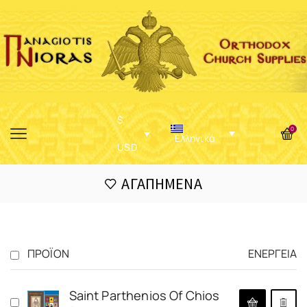
$
0
Ελληνικά
USD
ΑΓΑΠΗΜΈΝΑ
ΠΡΟΪΌΝ
ΕΝΈΡΓΕΙΑ
Saint Parthenios Of Chios