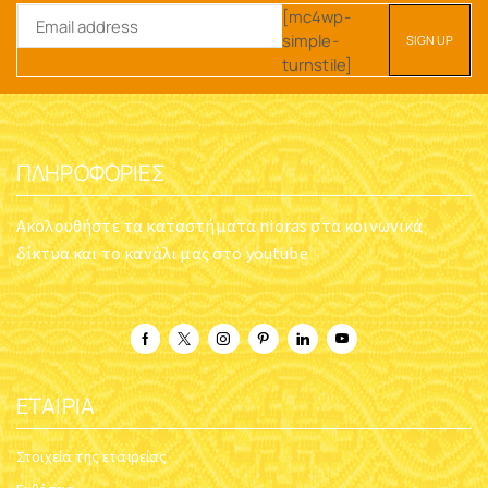
ΜΕΝΤΑΓΙΌΝ ΧΡΥΣΌ
ΜΕΝΤΑΓΙΌΝ ΧΡΥΣΌΣ
ΣΤΡΟΓΓΥΛΌ ΣΤΑΥΡΌΣ ΜΕ
ΣΤΑΥΡΌΣ 10X16MM K14
ΖΙΡΓΚΌΝ 12MM K14
Κωδικός:
t-805100050
Κωδικός:
t-805100240
$
70.98
$
287.48