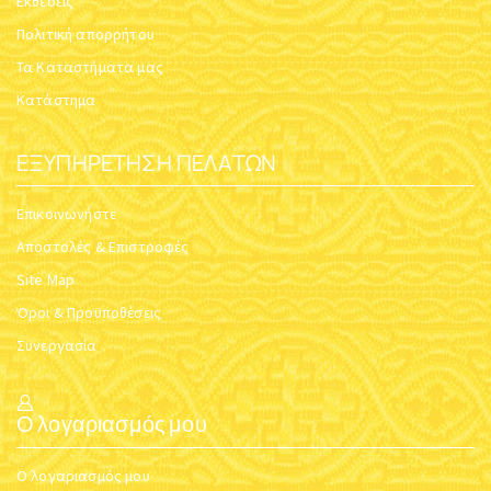
ΜΕΝΤΑΓΙΌΝ ΧΡΥΣΌΣ
ΜΕΝΤΑΓΙΌΝ ΧΡΥΣΌΣ
ΣΤΑΥΡΌΣ ΚΑΜΠΥΛΩΤΌΣ
ΣΤΑΥΡΌΣ ΚΑΜΠΥΛΩΤΌΣ
8X6MM K14
8X6MM K14
Κωδικός:
t-805100085
Κωδικός:
t-805100084
$
29.28
$
37.62