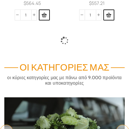
$
564.45
$
557.21
ΜΕΝΤΑΓΙΌΝ ΧΡΥΣΌ
ΜΕΝΤΑΓΙΌΝ ΧΡΥΣΌ
ΣΤΑΥΡΌΣ ΣΑΤΙΝΈ 27X20MM
ΣΤΑΥΡΌΣ ΣΑΤΙΝΈ 28X20MM
ΔΊΧΡΩΜΟΣ K14
ΔΊΧΡΩΜΟΣ K14
Κωδικός:
t-805100274
Κωδικός:
t-805100281
$
646.11
$
590.57