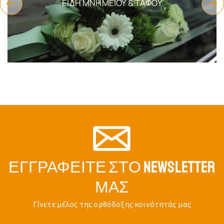
ΜΕΝΤΑΓΙΌΝ ΧΡΥΣΌ
ΜΕΝΤΑΓΙΌΝ ΧΡΥΣΌ
ΣΤΑΥΡΌΣ ΣΑΤΙΝΈ 28X20MM
ΣΤΑΥΡΌΣ ΣΑΤΙΝΈ ΜΕ
ΔΊΧΡΩΜΟΣ K14
ΖΙΡΓΚΌΝ 28X20MM K14
Κωδικός:
t-805100257
Κωδικός:
t-805100255
$
630.50
$
540.60