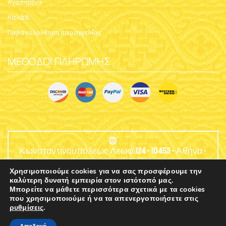
ΚΑΝΔΉΛΙ ΚΡΕΜΑΣΤΌ ΤΑΙΝΊΑ
ΚΑΝΔΉΛΙ ΚΡΕΜΑΣΤΌ ΤΑΙΝΊΑ
ΣΧΈΔΙΟ Α ΑΝΤΊΚΑ
ΣΧΈΔΙΟ Α ΕΠΊΧΡΥΣΟ
Κωδικός:
5420-03
Κωδικός:
5420-04
$
39.48
$
50.98
Χρησιμοποιούμε cookies για να σας προσφέρουμε την
καλύτερη δυνατή εμπειρία στον ιστότοπό μας.
Μπορείτε να μάθετε περισσότερα σχετικά με τα cookies
που χρησιμοποιούμε ή να τα απενεργοποιήσετε στις
ρυθμίσεις
.
0