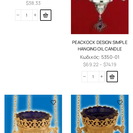
$
38.33
PEACKOCK DESIGN SIMPLE
HANGING OIL CANDLE
Κωδικός:
5350-01
$
69.22
–
$
74.19