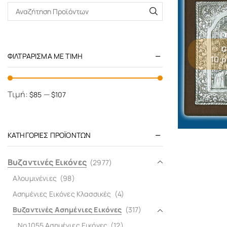
C
ΦΙΛΤΡΆΡΙΣΜΑ ΜΕ ΤΙΜΉ
10 
Τιμή:
—
$85
$107
ΚΑΤΗΓΟΡΊΕΣ ΠΡΟΪΌΝΤΩΝ
Βυζαντινές Εικόνες
(2977)
Αλουμινένιες
(98)
Ασημένιες Εικόνες Κλασσικές
(4)
Βυζαντινές Ασημένιες Εικόνες
(317)
No.1055 Ασημένιες Εικόνες
(12)