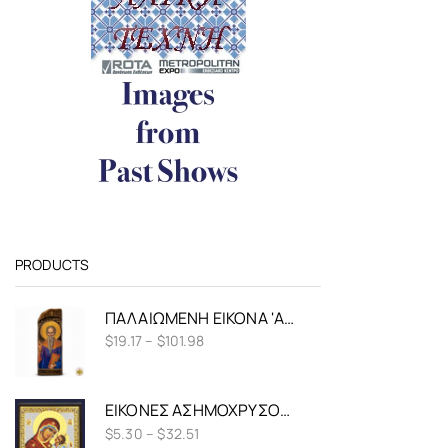
PRODUCTS
ΠΑΛΑΙΩΜΈΝΗ ΕΙΚΌΝΑ 'ΑΓΙΟΣ ΧΑΡΆΛΑΜΠΟΣ ΣΕ ΦΥΣΙΚΌ ΞΎΛΟ
$
19.17
–
$
101.98
ΕΙΚΌΝΕΣ ΑΣΗΜΟΧΡΥΣΟΤΥΠΊΑ ΠΑΝΑΓΊΑ ΑΓΆΠΗΣ
$
5.30
–
$
32.51