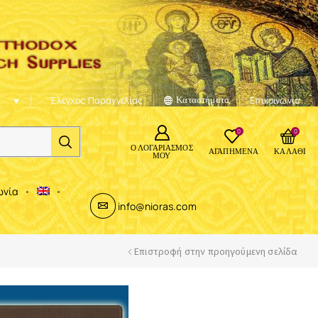
Έλεγχος Παραγγελίας
Καταστήματα
Επικοινωνία
0
0
Ο ΛΟΓΑΡΙΑΣΜΌΣ
ΑΓΑΠΗΜΈΝΑ
ΚΑΛΆΘΙ
ΜΟΥ
ωνία
info@nioras.com
Επιστροφή στην προηγούμενη σελίδα