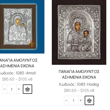
ΑΝΑΓΊΑ ΑΜΌΛΥΝΤΟΣ
ΑΣΗΜΈΝΙΑ ΕΙΚΌΝΑ
ΠΑΝΑΓΊΑ ΑΜΌΛΥΝΤΟΣ
Κωδικός:
1083-Amoli
ΑΣΗΜΈΝΙΑ ΕΙΚΌΝΑ
$
85.60
–
$
105.48
Κωδικός:
1083-Hodeg
$
85.60
–
$
105.48