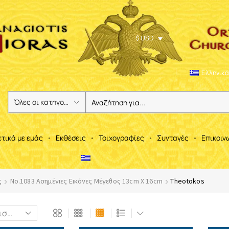
$ USD
Ελληνικά
ετικά με εμάς
Εκθέσεις
Τοιχογραφίες
Συνταγές
Επικοιν
ς
No.1083 Ασημένιες Εικόνες Μέγεθος 13cm X 16cm
Theotokos