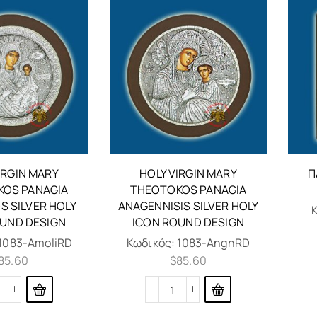
IRGIN MARY
HOLY VIRGIN MARY
Π
OS PANAGIA
THEOTOKOS PANAGIA
S SILVER HOLY
ANAGENNISIS SILVER HOLY
OUND DESIGN
ICON ROUND DESIGN
1083-AmoliRD
Κωδικός:
1083-AngnRD
85.60
$
85.60