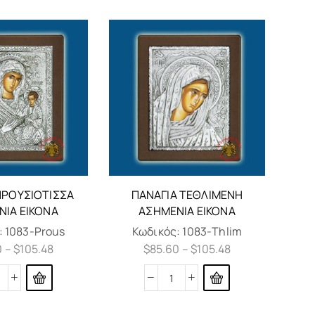
ΠΡΟΥΣΊΟΤΙΣΣΑ
ΠΑΝΑΓΊΑ ΤΕΘΛΙΜΈΝΗ
ΝΙΑ ΕΙΚΌΝΑ
ΑΣΗΜΈΝΙΑ ΕΙΚΌΝΑ
:
1083-Prous
Κωδικός:
1083-Thlim
0
–
$
105.48
$
85.60
–
$
105.48