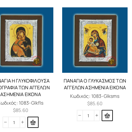
ΑΓΊΑ Η ΓΛΥΚΟΦΙΛΟΎΣΑ
ΠΑΝΑΓΊΑ Ο ΓΛΥΚΑΣΜΌΣ ΤΩΝ
ΟΓΡΑΦΊΑ ΤΩΝ ΑΓΓΈΛΩΝ
ΑΓΓΈΛΩΝ ΑΣΗΜΈΝΙΑ ΕΙΚΌΝΑ
ΑΣΗΜΈΝΙΑ ΕΙΚΌΝΑ
Κωδικός:
1083-Glksms
Κωδικός:
1083-Glkfls
$
85.60
$
85.60