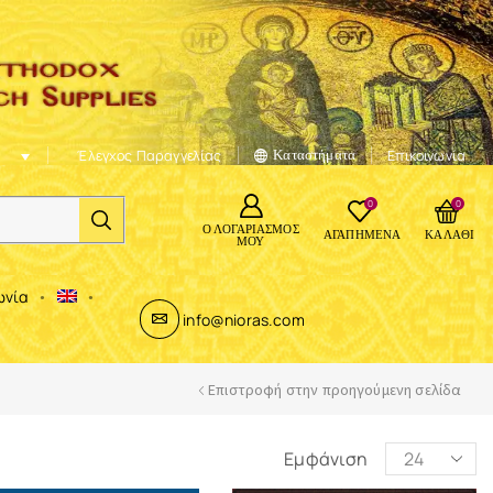
Έλεγχος Παραγγελίας
Καταστήματα
Επικοινωνία
0
0
Ο ΛΟΓΑΡΙΑΣΜΌΣ
ΑΓΑΠΗΜΈΝΑ
ΚΑΛΆΘΙ
ΜΟΥ
ωνία
info@nioras.com
Επιστροφή στην προηγούμενη σελίδα
Εμφάνιση