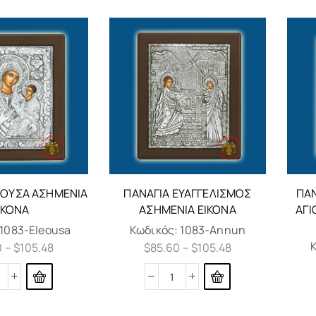
ΕΟΎΣΑ ΑΣΗΜΈΝΙΑ
ΠΑΝΑΓΊΑ ΕΥΑΓΓΕΛΙΣΜΟΣ
ΠΑΝ
ΙΚΌΝΑ
ΑΣΗΜΈΝΙΑ ΕΙΚΌΝΑ
ΑΓΙ
1083-Eleousa
Κωδικός:
1083-Annun
0
–
$
105.48
$
85.60
–
$
105.48