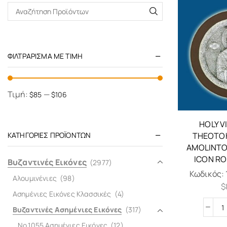
ΦΙΛΤΡΆΡΙΣΜΑ ΜΕ ΤΙΜΉ
Τιμή:
—
$85
$106
HOLY V
ΚΑΤΗΓΟΡΊΕΣ ΠΡΟΪΌΝΤΩΝ
THEOTOK
AMOLINTO
ICON R
Βυζαντινές Εικόνες
(2977)
Κωδικός:
Αλουμινένιες
(98)
$
Ασημένιες Εικόνες Κλασσικές
(4)
Βυζαντινές Ασημένιες Εικόνες
(317)
No.1055 Ασημένιες Εικόνες
(12)