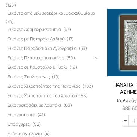
(126)
Εικόνες από μελισσοκέρι και μοσχοθυμίαμα
(73)
Εικόνες Ασημοχρυσοτυπία
(57)
Εικόνες με Ποτήρακι Λαδιού
(17)
Εικόνες Παραδοσιακή Αγιογραφία
(53)
Εικόνες Πλαστικοποιημένες
(80)
Εικόνες σε Κρύσταλλο & Γυαλι
(16)
Εικόνες Σκαλισμένες
(10)
ΠΑΝΑΓΊΑ 
Εικόνες Χειροποίητες της Παναγίας
(103)
ΑΣΗΜΈ
Εικόνες Χειροποίητες του Χριστού
(53)
Κωδικός
Εικονοστασάκι με Λαμπάκι
(63)
$
85.6
Εικονοστάσια
(41)
Επάργυρες
(92)
Ετήσιο αγιολόγιο
(4)