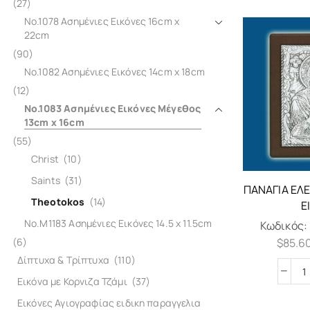
(27)
No.1078 Ασημένιες Εικόνες 16cm x
22cm
(90)
No.1082 Ασημένιες Εικόνες 14cm x 18cm
(12)
No.1083 Ασημένιες Εικόνες Μέγεθος
13cm x 16cm
(55)
Christ
(10)
Saints
(31)
ΠΑΝΑΓΊΑ ΕΛ
Theotokos
(14)
Ε
No.M1183 Ασημένιες Εικόνες 14.5 x 11.5cm
Κωδικός:
$
85.6
(6)
Δίπτυχα & Τρίπτυχα
(110)
Εικόνα με Κορνιζα Τζάμι
(37)
Εικόνες Αγιογραφίας ειδικη παραγγελια