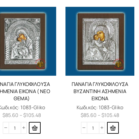
ΝΑΓΊΑ ΓΛΥΚΟΦΙΛΟΎΣΑ
ΠΑΝΑΓΊΑ ΓΛΥΚΟΦΙΛΟΎΣΑ
ΗΜΈΝΙΑ ΕΙΚΌΝΑ ( ΝΕΟ
ΒΥΖΑΝΤΙΝΉ ΑΣΗΜΈΝΙΑ
ΘΕΜΑ)
ΕΙΚΌΝΑ
Κωδικός:
1083-Gliko
Κωδικός:
1083-Gliko
$
85.60
–
$
105.48
$
85.60
–
$
105.48