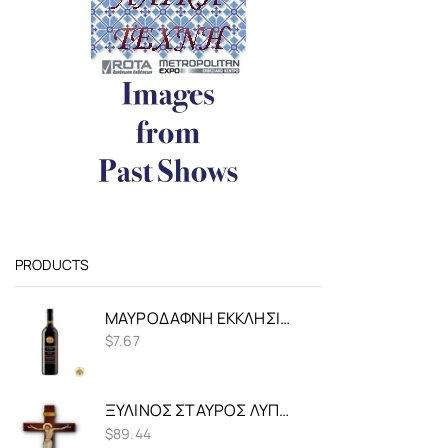
PRODUCTS
ΜΑΥΡΟΔΆΦΝΗ ΕΚΚΛΗΣΙΑΣΤΙΚΌΣ ΟΊΝΟΣ 375ML
$
7.67
ΞΎΛΙΝΟΣ ΣΤΑΎΡΟΣ ΛΥΠΗΤΕΡΆ ΣΧΈΔΙΟ 20X45CM
$
89.44