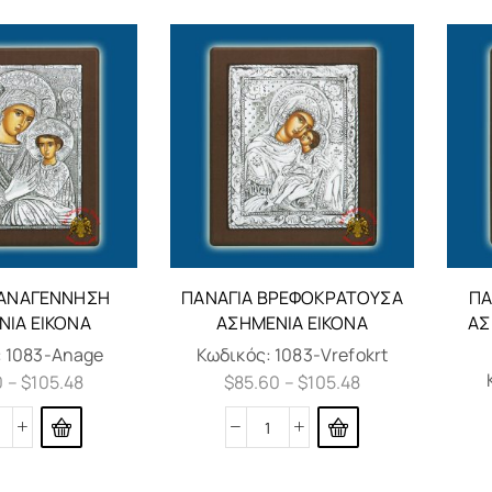
 ΑΝΑΓΈΝΝΗΣΗ
ΠΑΝΑΓΊΑ ΒΡΕΦΟΚΡΑΤΟΎΣΑ
ΠΑ
ΝΙΑ ΕΙΚΌΝΑ
ΑΣΗΜΈΝΙΑ ΕΙΚΌΝΑ
ΑΣ
:
1083-Anage
Κωδικός:
1083-Vrefokrt
0
–
$
105.48
$
85.60
–
$
105.48