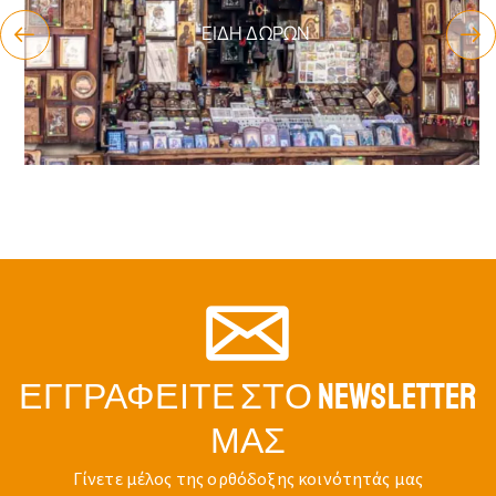
ΕΊΔΗ ΔΏΡΩΝ
ΕΓΓΡΑΦΕΊΤΕ ΣΤΟ NEWSLETTER
ΜΑΣ
Γίνετε μέλος της ορθόδοξης κοινότητάς μας