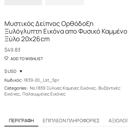
Μυστικός Δείπνος Ορθόδοξη
Ξυλόγλυπτη Εικόνα απο Φυσικό Καμμένο
Ξύλο 20x26cm
$
49.83
ADD TO WISHLIST
$ USD
Κωδικός:
1839-20_Lst_Spr
Categories:
No.1839 Ξύλινες Καμενες Εικόνες
,
Βυζαντινές
Εικόνες
,
Παλαιωμένες Εικόνες
ΠΕΡΙΓΡΑΦΉ
ΕΠΙΠΛΈΟΝ ΠΛΗΡΟΦΟΡΊΕΣ
ΑΞΙΟΛΟΓΉΣ