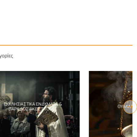
γορίες
ΎΜΑΤΑ &
ΘΥΜΙΑΤΆ & ΛΙΒΆΝΙ
ΤΟΛΈΣ