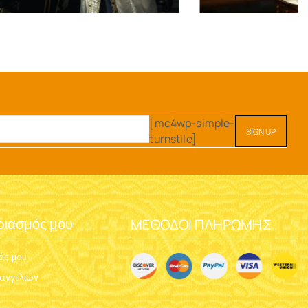
[mc4wp-simple-
turnstile]
ΜΈΘΟΔΟΙ ΠΛΗΡΩΜΉΣ
ριασμός μου
ός μου
ραγγελιών