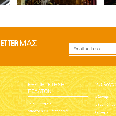
ETTER ΜΑΣ
ΕΞΥΠΗΡΈΤΗΣΗ
Ο λογα
ΠΕΛΑΤΏΝ
Ο λογαριασμ
Επικοινωνήστε
Ιστορικό πα
Αποστολές & Επιστροφές
Αγαπημένα