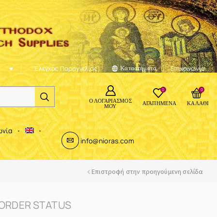
Έλεγχος Παραγγελίας
Καταστήματα
Επικοινωνία
0
0
Ο ΛΟΓΑΡΙΑΣΜΌΣ
ΑΓΑΠΗΜΈΝΑ
ΚΑΛΆΘΙ
ΜΟΥ
ωνία
info@nioras.com
Επιστροφή στην προηγούμενη σελίδα
ORDER STATUS