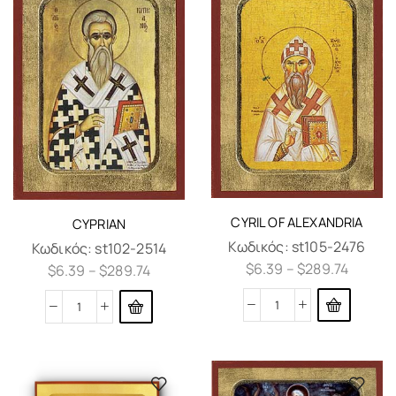
CYRIL OF ALEXANDRIA
CYPRIAN
Κωδικός:
st105-2476
Κωδικός:
st102-2514
$
6.39
–
$
289.74
$
6.39
–
$
289.74