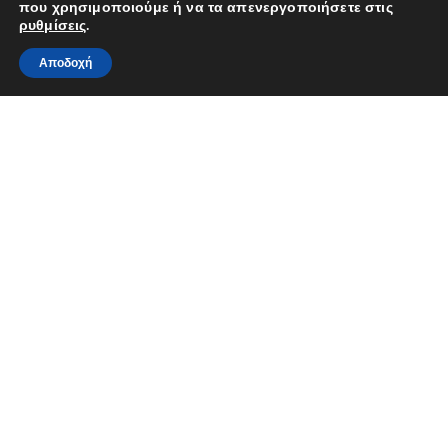
που χρησιμοποιούμε ή να τα απενεργοποιήσετε στις
ρυθμίσεις
.
0
Αποδοχή
Αρχική
Shop
Καλάθι
Contacts
More
Κωνσταντινουπόλεως Λεωφ.124 - 10453 - Αθήνα -
Ελλάδα
EMAIL:
info@nioras.com
Τηλέφωνο: +30.2103230345