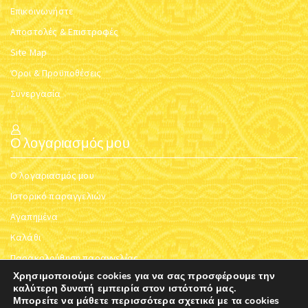
Επικοινωνήστε
Αποστολές & Επιστροφές
Site Map
Όροι & Προϋποθέσεις
Συνεργασία
Ο λογαριασμός μου
Ο λογαριασμός μου
Ιστορικό παραγγελιών
Αγαπημένα
Καλάθι
Παρακολούθηση παραγγελίας
Χρησιμοποιούμε cookies για να σας προσφέρουμε την
καλύτερη δυνατή εμπειρία στον ιστότοπό μας.
ΜΈΘΟΔΟΙ ΠΛΗΡΩΜΉΣ
Μπορείτε να μάθετε περισσότερα σχετικά με τα cookies