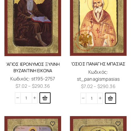
‘ΟΣΙΟΣ ΠΑΝΑΓΉΣ ΜΠΑΣΙΆΣ
‘ΑΓΙΟΣ ΙΕΡΌΝΥΜΟΣ ΞΎΛΙΝΗ
ΒΥΖΑΝΤΙΝΉ ΕΙΚΌΝΑ
Κωδικός:
Κωδικός:
st195-2757
st_panagismpasias
$
7.02
–
$
290.36
$
7.02
–
$
290.36