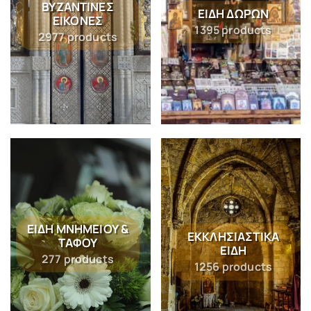
ΒΥΖΑΝΤΙΝΈΣ
ΕΊΔΗ ΔΏΡΩΝ
ΕΙΚΌΝΕΣ
1395 products
2977 products
ΕΊΔΗ ΜΝΗΜΕΊΟΥ &
ΕΚΚΛΗΣΙΑΣΤΙΚΆ
ΤΆΦΟΥ
ΕΊΔΗ
277 products
1256 products