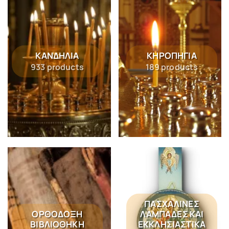
ΚΑΝΔΉΛΙΑ
ΚΗΡΟΠΉΓΙΑ
933 products
189 products
ΠΑΣΧΑΛΙΝΈΣ
ΟΡΘΌΔΟΞΗ
ΛΑΜΠΆΔΕΣ ΚΑΙ
ΒΙΒΛΙΟΘΉΚΗ
ΕΚΚΛΗΣΙΑΣΤΙΚΆ