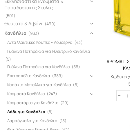
Εκκλησιαστικά Ενδύματα &
Παραδοσιακές Στολές
(501)
Θυμιατά & Λιβάνι
(490)
Κανδήλια
(933)
Ανταλλακτικές Κουπες - Λουσερνα
(43)
Γυάλινα Ποτηράκια για Ηλεκτρικό Κανδήλια
(5)
ΑΡΩΜΑΤΙΣ
Γυάλινα Ποτηράκια για Κανδήλια
(56)
ΚΑ
Επιτραπέζια Κανδήλια
(389)
Κωδικός
Καπάκια Μεταλλικά για Κανδήλια
(6)
Κρεμαστά Κανδήλια
(247)
Κρεμαστάρια για Κανδήλια
(29)
Λάδι για Κανδήλια
(5)
Λαμπόγυαλα για Κανδήλια
(15)
Φυτιλάκια και Καντηλίθρες
(42)