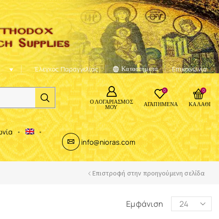
Έλεγχος Παραγγελίας
Καταστήματα
Επικοινωνία
0
0
Ο ΛΟΓΑΡΙΑΣΜΌΣ
ΑΓΑΠΗΜΈΝΑ
ΚΑΛΆΘΙ
ΜΟΥ
ωνία
info@nioras.com
Επιστροφή στην προηγούμενη σελίδα
Εμφάνιση