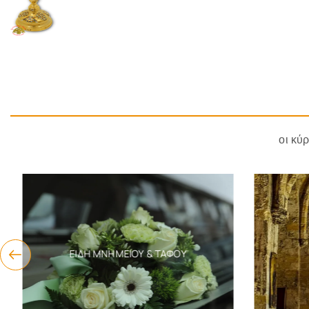
οι κύ
ΕΊΔΗ ΜΝΗΜΕΊΟΥ & ΤΆΦΟΥ
Ε