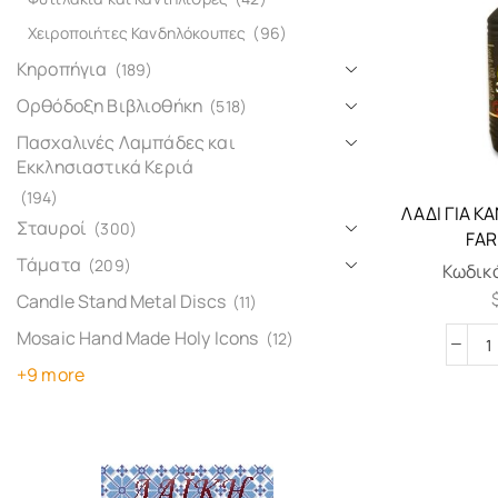
Χειροποιήτες Κανδηλόκουπες
(96)
Κηροπήγια
(189)
Ορθόδοξη Βιβλιοθήκη
(518)
Πασχαλινές Λαμπάδες και
Εκκλησιαστικά Κεριά
(194)
ΛΆΔΙ ΓΙΑ Κ
Σταυροί
(300)
FAR
Τάματα
(209)
Κωδικ
Candle Stand Metal Discs
(11)
Mosaic Hand Made Holy Icons
(12)
+9 more