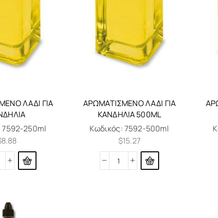
ΜΈΝΟ ΛΆΔΙ ΓΙΑ
ΑΡΩΜΑΤΙΣΜΈΝΟ ΛΆΔΙ ΓΙΑ
ΑΡ
ΝΔΉΛΙΑ
ΚΑΝΔΉΛΙΑ 500ML
:
7592-250ml
Κωδικός:
7592-500ml
Κ
$
8.88
$
15.27