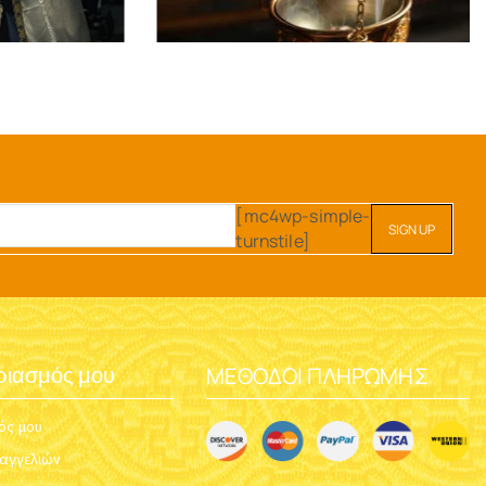
[mc4wp-simple-
turnstile]
ΜΈΘΟΔΟΙ ΠΛΗΡΩΜΉΣ
ριασμός μου
ός μου
ραγγελιών