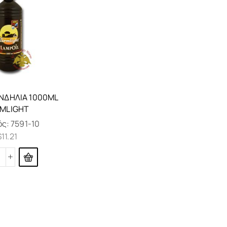
ΑΝΔΉΛΙΑ 1000ML
MLIGHT
ός:
7591-10
$
11.21