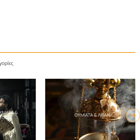
γορίες
ΑΤΑ &
ΘΥΜΙΑΤΆ & ΛΙΒΆΝΙ
ΛΈΣ