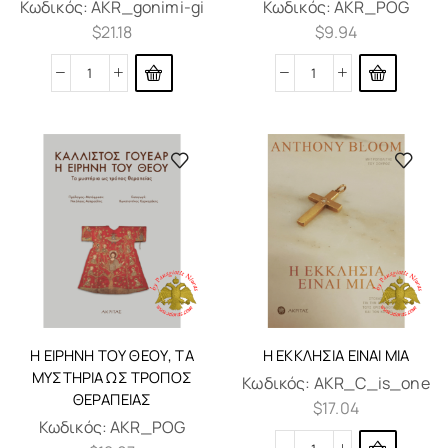
Κωδικός:
AKR_gonimi-gi
Κωδικός:
AKR_POG
$
21.18
$
9.94
Η ΕΙΡΉΝΗ ΤΟΥ ΘΕΟΎ, ΤΑ
Η ΕΚΚΛΗΣΊΑ ΕΊΝΑΙ ΜΊΑ
ΜΥΣΤΉΡΙΑ ΩΣ ΤΡΌΠΟΣ
Κωδικός:
AKR_C_is_one
ΘΕΡΑΠΕΊΑΣ
$
17.04
Κωδικός:
AKR_POG