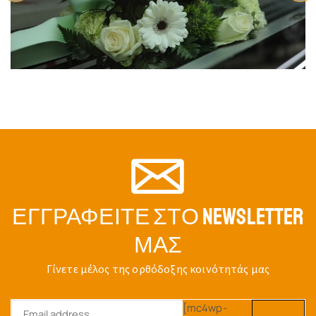
ΜΑΓΚΆΛΙ ΜΝΉΜΗΣ
ΜΆΡΤΥΡΕΣ, ΜΑΡΤΎΡΙΟ ΚΑΙ
ΠΡΟΦΗΤΙΚΉ ΜΑΡΤΥΡΊΑ
Κωδικός:
Mangali Mninis
Κωδικός:
AKR_Witnesses
$
21.08
$
22.71