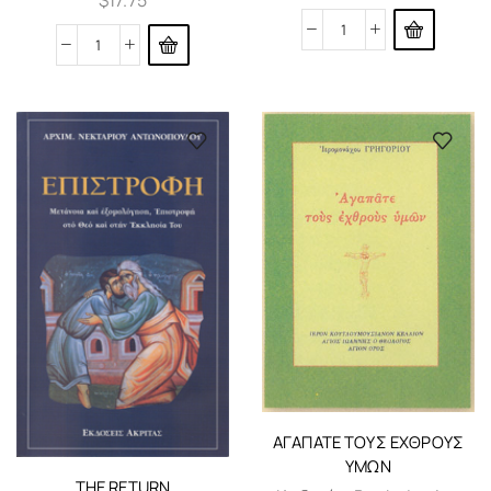
$
17.75
ΑΓΑΠΆΤΕ ΤΟΥΣ ΕΧΘΡΟΎΣ
ΥΜΏΝ
THE RETURN