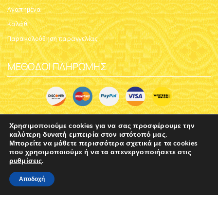
ΤΟ ΜΥΣΤΉΡΙΟ ΤΗΣ
ΤΟ ΠΆΘΟΣ ΤΗΣ
ΜΕΤΆΝΟΙΑΣ
ΚΑΤΑΚΡΊΣΕΩΣ
Κωδικός:
Book_Metania
Κωδικός:
Book_Passion
$
14.69
$
6.39
Χρησιμοποιούμε cookies για να σας προσφέρουμε την
καλύτερη δυνατή εμπειρία στον ιστότοπό μας.
Μπορείτε να μάθετε περισσότερα σχετικά με τα cookies
που χρησιμοποιούμε ή να τα απενεργοποιήσετε στις
ρυθμίσεις
.
0
Αποδοχή
Αρχική
Shop
Καλάθι
Contacts
More