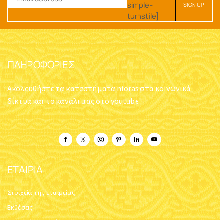
Ο ΕΑΥΤΌΣ ΜΑΣ ΚΑΙ Ο
Ο ΕΥΑΓΓΕΛΙΣΤΉΣ ΙΩΆΝΝΗΣ
ΆΛΛΟΣ
Κωδικός:
Book_John
Κωδικός:
AKR_OSATO
$
17.75
$
12.78