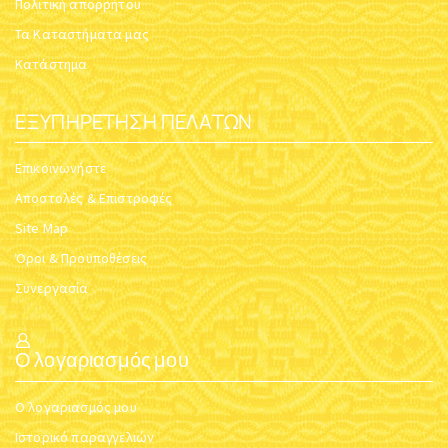
Ο ΙΗΣΟΎΣ ΧΡΙΣΤΌΣ
ΤΟ ΆΓΙΟΝ ΒΆΠΤΙΣΜΑ
Κωδικός:
Book_Christ
Κωδικός:
Holy_Baptism
$
16.56
$
28.75