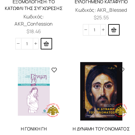
ΕΞΟΜΟΛΌΓΗΣΗ: ΤΟ
ΕΥΛΟΓΗΜΈΝΟ ΚΑΤΑΦΎΓΙΟ
ΚΑΤΏΦΛΙ ΤΗΣ ΣΥΓΧΏΡΕΣΗΣ
Κωδικός:
AKR_Blessed
Κωδικός:
$
25.55
AKR_Confession
$
18.46
Η ΓΟΝΙΚΉ ΓΗ
Η ΔΎΝΑΜΗ ΤΟΥ ΟΝΌΜΑΤΟΣ