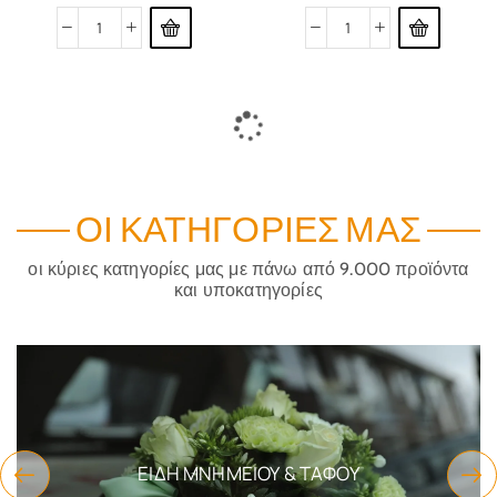
Η ΥΠΕΡΑΓΙΆ ΘΕΟΤΌΚΟΣ
ΚΑΛΟΓΗΡΙΚΉ ΜΑΓΕΙΡΙΚΉ
Κωδικός:
Book_Theotok
Κωδικός:
Kal_mon
$
14.69
$
39.86