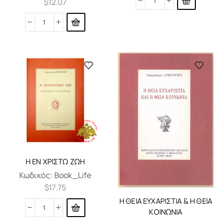
$
12.07
Η ΈΝ ΧΡΙΣΤΏ ΖΩΉ
Κωδικός:
Book_Life
$
17.75
Η ΘΕΊΑ ΕΥΧΑΡΙΣΤΊΑ & Η ΘΕΊΑ
ΚΟΙΝΩΝΊΑ