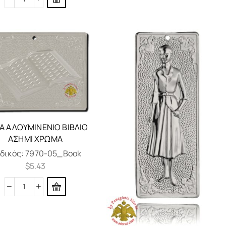
Α ΑΛΟΥΜΙΝΈΝΙΟ ΒΙΒΛΊΟ
ΑΣΗΜΊ ΧΡΏΜΑ
δικός:
7970-05_Book
$
5.43