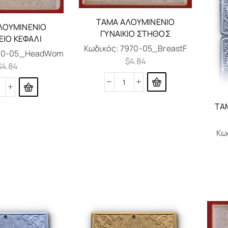
ΤΆΜΑ ΑΛΟΥΜΙΝΈΝΙΟ
ΛΟΥΜΙΝΈΝΙΟ
ΓΥΝΑΙΚΊΟ ΣΤΉΘΟΣ
ΕΊΟ ΚΕΦΆΛΙ
Κωδικός:
7970-05_BreastF
70-05_HeadWom
$
4.84
$
4.84
ΤΆ
Κω