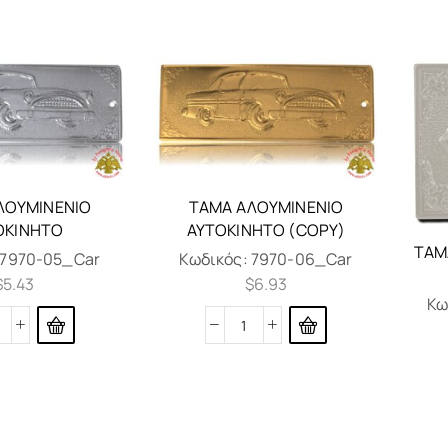
ΛΟΥΜΙΝΈΝΙΟ
ΤΆΜΑ ΑΛΟΥΜΙΝΈΝΙΟ
ΟΚΊΝΗΤΟ
ΑΥΤΟΚΊΝΗΤΟ (COPY)
ΤΆΜ
7970-05_Car
Κωδικός:
7970-06_Car
$
5.43
$
6.93
Κω