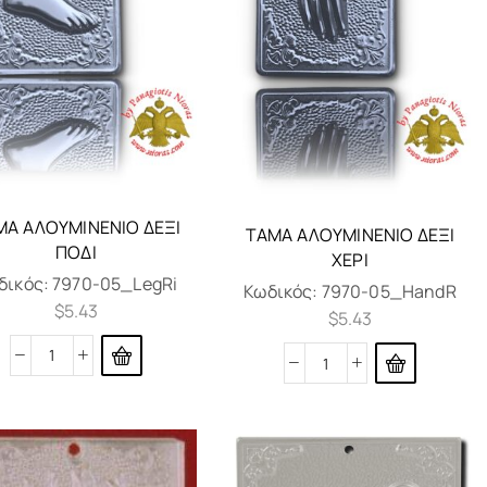
ΜΑ ΑΛΟΥΜΙΝΈΝΙΟ ΔΕΞΊ
ΤΆΜΑ ΑΛΟΥΜΙΝΈΝΙΟ ΔΕΞΊ
ΠΌΔΙ
ΧΈΡΙ
δικός:
7970-05_LegRi
Κωδικός:
7970-05_HandR
$
5.43
$
5.43