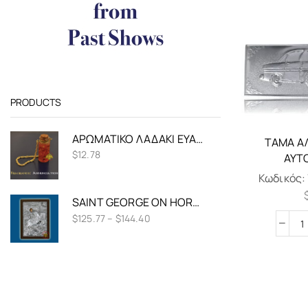
PRODUCTS
ΑΡΩΜΑΤΙΚΌ ΛΑΔΆΚΙ ΕΥΑΓΓΕΛΙΣΜΌΣ 15ML
ΤΆΜΑ Α
$
12.78
ΑΥΤ
Κωδικός:
SAINT GEORGE ON HORSEBACK SILVER HOLY ICON
$
125.77
–
$
144.40