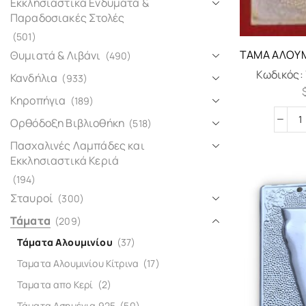
Εκκλησιαστικά Ενδύματα &
Παραδοσιακές Στολές
(501)
ΤΆΜΑ ΑΛΟΥΜ
Θυμιατά & Λιβάνι
(490)
Κωδικός:
Κανδήλια
(933)
Κηροπήγια
(189)
Ορθόδοξη Βιβλιοθήκη
(518)
Πασχαλινές Λαμπάδες και
Εκκλησιαστικά Κεριά
(194)
Σταυροί
(300)
Τάματα
(209)
Τάματα Αλουμινίου
(37)
Ταματα Αλουμινίου Κίτρινα
(17)
Ταματα απο Κερί
(2)
Τάματα Ασημένια 925
(50)