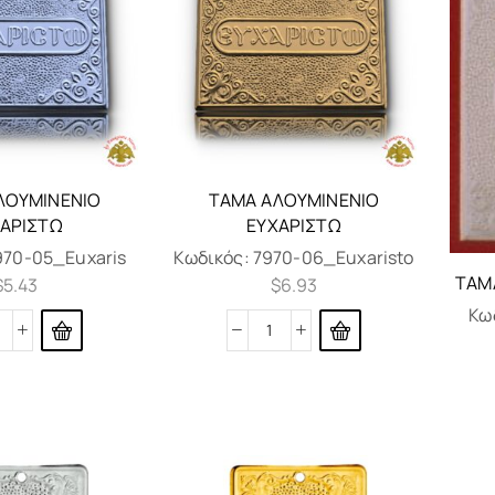
ΛΟΥΜΙΝΈΝΙΟ
ΤΆΜΑ ΑΛΟΥΜΙΝΈΝΙΟ
ΑΡΙΣΤΏ
ΕΥΧΑΡΙΣΤΏ
970-05_Euxaris
Κωδικός:
7970-06_Euxaristo
ΤΆΜ
$
5.43
$
6.93
Κω