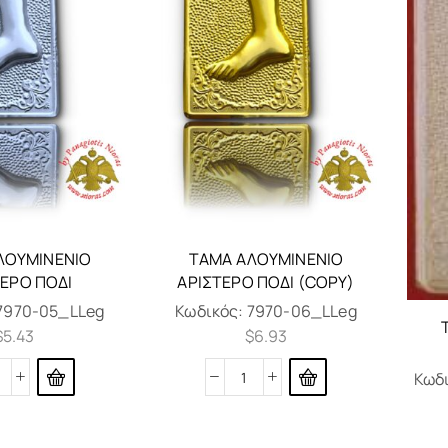
ΛΟΥΜΙΝΈΝΙΟ
ΤΆΜΑ ΑΛΟΥΜΙΝΈΝΙΟ
ΤΕΡΌ ΠΌΔΙ
ΑΡΙΣΤΕΡΌ ΠΌΔΙ (COPY)
7970-05_LLeg
Κωδικός:
7970-06_LLeg
$
5.43
$
6.93
Κωδ