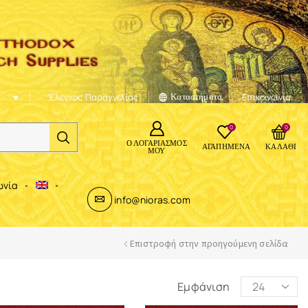
Έλεγχος Παραγγελίας
Καταστήματα
Επικοινωνία
0
0
Ο ΛΟΓΑΡΙΑΣΜΌΣ
ΑΓΑΠΗΜΈΝΑ
ΚΑΛΆΘΙ
ΜΟΥ
ωνία
info@nioras.com
Επιστροφή στην προηγούμενη σελίδα
Εμφάνιση