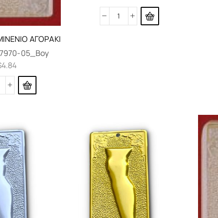
ΙΝΈΝΙΟ ΑΓΟΡΆΚΙ
7970-05_Boy
$
4.84