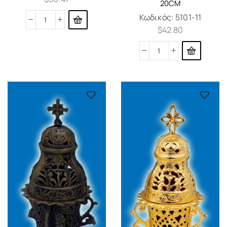
20CM
Κωδικός:
5101-11
$
42.80