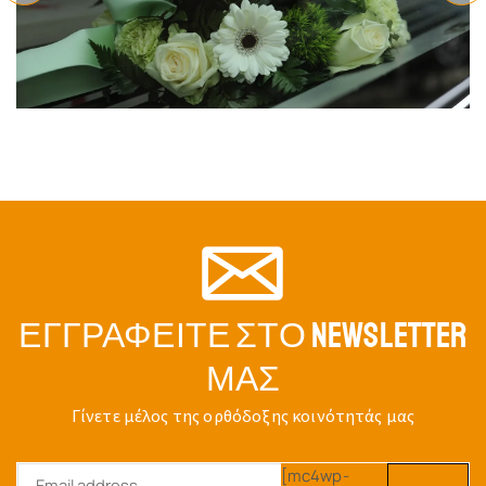
ΕΠΙΤΡΑΠΈΖΙΟ ΚΑΝΔΉΛΙ
ΝΊΚΕΛ G
Κωδικός:
5045-01
ΕΠΙΤΡΑΠΈΖΙΟ ΚΑΝΔΉΛΙ
$
29.96
ΝΊΚΕΛ F
Κωδικός:
5044-01
$
28.75