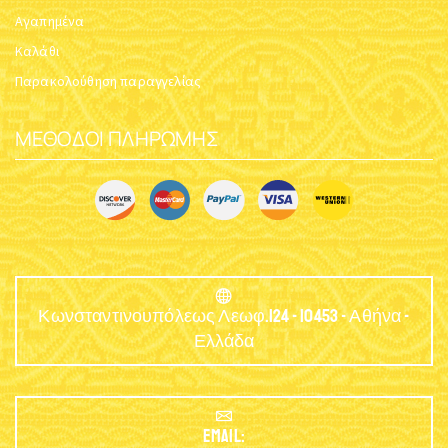
$
21.72
ΕΠΙΤΡΑΠΈΖΙΟ ΚΑΝΔΉΛΙ
ΝΊΚΕΛ Α
Κωδικός:
5021-01
$
32.58