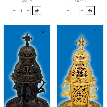
$
51.75
$
47.91