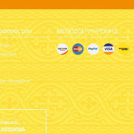
ΜΈΘΟΔΟΙ ΠΛΗΡΩΜΉΣ
ριασμός μου
ός μου
ραγγελιών
ση παραγγελίας
λέφωνο:
.2103230345