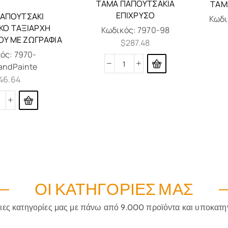
ΤΆΜΑ ΠΑΠΟΎΤΣΑΚΙΑ
ΤΆΜ
ΕΠΊΧΡΥΣΟ
ΑΠΟΥΤΣΆΚΙ
Κωδι
ΚΌ ΤΑΞΙΆΡΧΗ
Κωδικός:
7970-98
Υ ΜΕ ΖΩΓΡΑΦΊΑ
$
287.48
κός:
7970-
andPainte
46.64
ΟΙ ΚΑΤΗΓΟΡΊΕΣ ΜΑΣ
ριες κατηγορίες μας με πάνω από 9.000 προϊόντα και υποκατη