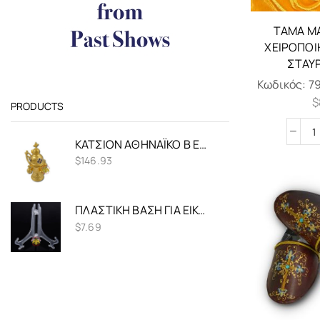
ΤΆΜΑ Μ
ΧΕΙΡΟΠΟΊ
ΣΤΑΥ
Κωδικός:
7
$
PRODUCTS
ΚΑΤΣΊΟΝ ΑΘΗΝΑΪΚΌ Β ΕΠΊΧΡΥΣΟ ΜΕ ΣΜΆΛΤΟ
$
146.93
ΠΛΑΣΤΙΚΉ ΒΆΣΗ ΓΙΑ ΕΙΚΌΝΕΣ ΔΙΆΦΑΝΗ 17.5X11CM (ΣΕΤ 5 ΤΕΜ.)
$
7.69