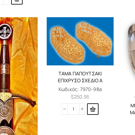
ΤΆΜΑ ΠΑΠΟΥΤΣΆΚΙ
ΕΠΊΧΡΥΣΟ ΣΧΈΔΙΟ Α
Κωδικός:
7970-98a
$
250.36
Μ
Μ