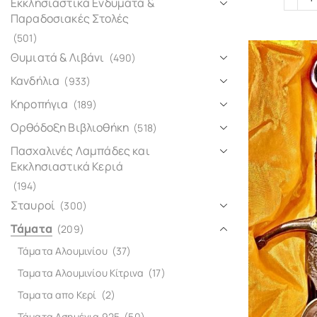
Εκκλησιαστικά Ενδύματα &
Παραδοσιακές Στολές
(501)
Θυμιατά & Λιβάνι
(490)
Κανδήλια
(933)
Κηροπήγια
(189)
Ορθόδοξη Βιβλιοθήκη
(518)
Πασχαλινές Λαμπάδες και
Εκκλησιαστικά Κεριά
(194)
Σταυροί
(300)
Τάματα
(209)
Τάματα Αλουμινίου
(37)
Ταματα Αλουμινίου Κίτρινα
(17)
Ταματα απο Κερί
(2)
Τάματα Ασημένια 925
(50)