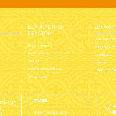
ΕΞΥΠΗΡΈΤΗΣΗ
Ο λογα
ΠΕΛΑΤΏΝ
Ο λογαριασμ
Επικοινωνήστε
Ιστορικό πα
Αποστολές & Επιστροφές
Αγαπημένα
Site Map
Καλάθι
Όροι & Προϋποθέσεις
Παρακολούθη
Συνεργασία
EMAIL:
υπόλεως
Τη
 -
info@nioras.com
+30
α