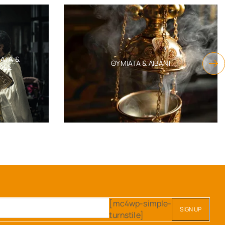
ΑΤΑ &
ΘΥΜΙΑΤΆ & ΛΙΒΆΝΙ
ΛΈΣ
[mc4wp-simple-
turnstile]