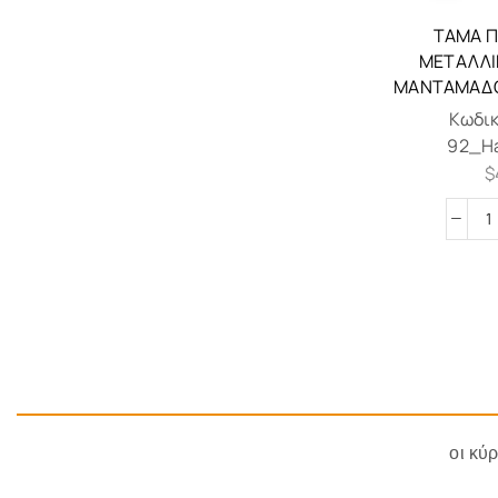
ΤΆΜΑ Π
ΜΕΤΑΛΛΙ
ΜΑΝΤΑΜΆΔΟ
Κωδι
92_H
$
οι κύ