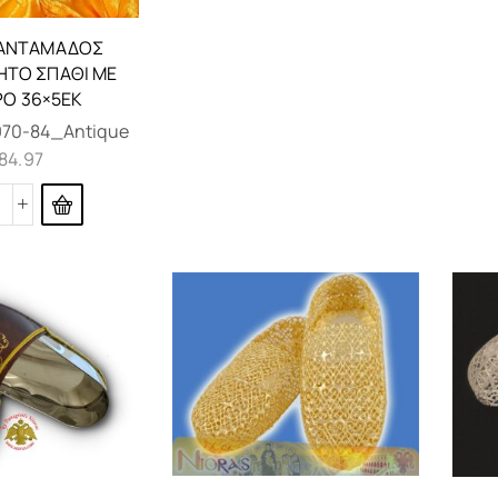
ΑΝΤΑΜΆΔΟΣ
ΗΤΟ ΣΠΑΘΙ ΜΕ
ΡΌ 36×5ΕΚ
970-84_Antique
84.97