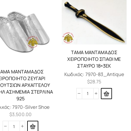
ΤΆΜΑ ΜΑΝΤΑΜΆΔΟΣ
ΧΕΙΡΟΠΟΊΗΤΟ ΣΠΑΘΙ ΜΕ
ΣΤΑΥΡΌ 18×3ΕΚ
ΤΆΜΑ ΜΑΝΤΑΜΆΔΟΣ
Κωδικός:
7970-83_Antique
ΕΙΡΟΠΟΊΗΤΟ ΖΕΥΓΆΡΙ
$
28.75
ΟΥΤΣΙΏΝ ΑΡΧΆΓΓΕΛΟΥ
ΉΛ ΑΣΗΜΈΜΙΑ ΣΤΕΡΛΊΝΑ
925
ικός:
7970-Silver Shoe
$
3,500.00