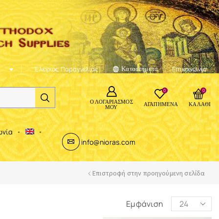
Έλεγχος Παραγγελίας
Καταστήματα
Επικοινωνία
0
0
Ο ΛΟΓΑΡΙΑΣΜΌΣ
ΑΓΑΠΗΜΈΝΑ
ΚΑΛΆΘΙ
ΜΟΥ
ωνία
info@nioras.com
Επιστροφή στην προηγούμενη σελίδα
Εμφάνιση