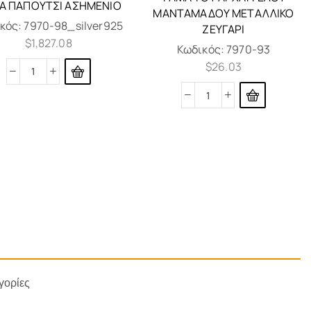
Α ΠΑΠΟΎΤΣΙ ΑΣΗΜΈΝΙΟ
ΜΑΝΤΑΜΑΔΟΥ ΜΕΤΑΛΛΙΚΟ
κός:
7970-98_silver925
ΖΕΥΓΑΡΙ
$
1,827.08
Κωδικός:
7970-93
$
26.03
γορίες