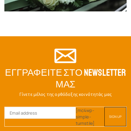
ΕΓΓΡΑΦΕΊΤΕ ΣΤΟ NEWSLETTER
ΜΑΣ
Γίνετε μέλος της ορθόδοξης κοινότητάς μας
[mc4wp-
simple-
turnstile]