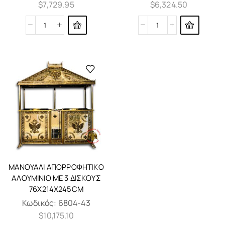
$
7,729.95
$
6,324.50
ΜΑΝΟΥΆΛΙ ΑΠΟΡΡΟΦΗΤΙΚΌ
ΑΛΟΥΜΊΝΙΟ ΜΕ 3 ΔΊΣΚΟΥΣ
76X214X245CM
Κωδικός:
6804-43
$
10,175.10