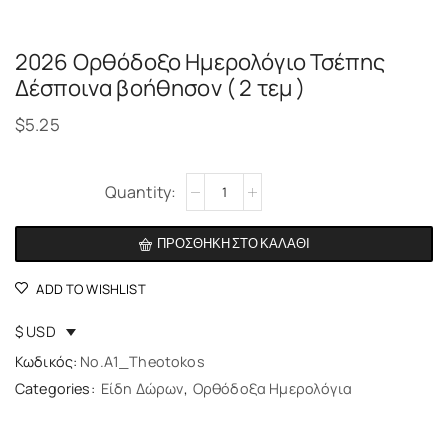
2026 Ορθόδοξο Ημερολόγιο Τσέπης
Δέσποινα βοήθησον ( 2 τεμ )
$
5.25
Alternative:
ΠΡΟΣΘΉΚΗ ΣΤΟ ΚΑΛΆΘΙ
ADD TO WISHLIST
$ USD
Κωδικός:
No.A1_Theotokos
Categories:
Είδη Δώρων
,
Ορθόδοξα Ημερολόγια