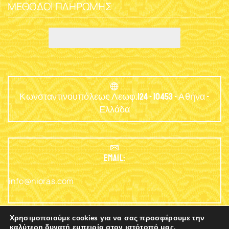
ΜΈΘΟΔΟΙ ΠΛΗΡΩΜΉΣ
Κωνσταντινουπόλεως Λεωφ.124 - 10453 - Αθήνα -
Ελλάδα
EMAIL:
info@nioras.com
Χρησιμοποιούμε cookies για να σας προσφέρουμε την
καλύτερη δυνατή εμπειρία στον ιστότοπό μας.