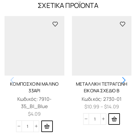
ΣΧΕΤΙΚΆ ΠΡΟΪΌΝΤΑ
ΚΟΜΠΟΣΧΟΊΝΙ ΜΆΛΙΝΟ
ΜΕΤΑΛΛΙΚΉ ΤΕΤΡΆΓΩΝΗ
33ΑΡΙ
ΕΙΚΌΝΑ ΣΧΈΔΙΟ Β
Κωδικός:
7910-
Κωδικός:
2730-01
35_Bl_Blue
$
10.99
–
$
14.09
$
4.09