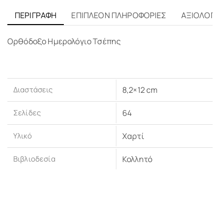
ΠΕΡΙΓΡΑΦΉ
ΕΠΙΠΛΈΟΝ ΠΛΗΡΟΦΟΡΊΕΣ
ΑΞΙΟΛΟΓΉΣ
Ορθόδοξο Ημερολόγιο Τσέπης
Διαστάσεις
8,2×12 cm
Σελίδες
64
Υλικό
Χαρτί
Βιβλιοδεσία
Κολλητό