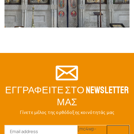
ΕΓΓΡΑΦΕΊΤΕ ΣΤΟ NEWSLETTER
ΜΑΣ
Γίνετε μέλος της ορθόδοξης κοινότητάς μας
[mc4wp-