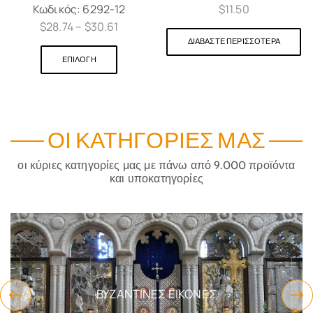
$
11.50
Κωδικός:
6292-12
$
28.74
–
$
30.61
ΔΙΑΒΆΣΤΕ ΠΕΡΙΣΣΌΤΕΡΑ
ΕΠΙΛΟΓΉ
ΟΙ ΚΑΤΗΓΟΡΊΕΣ ΜΑΣ
οι κύριες κατηγορίες μας με πάνω από 9.000 προϊόντα
και υποκατηγορίες
ΝΕΣ
ΕΊΔΗ ΔΏΡΩΝ