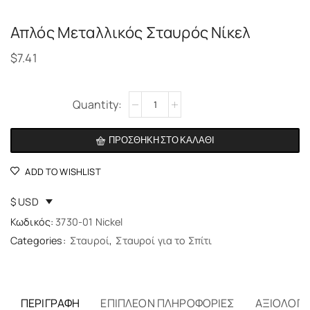
Απλός Μεταλλικός Σταυρός Νίκελ
$
7.41
Alternative:
ΠΡΟΣΘΉΚΗ ΣΤΟ ΚΑΛΆΘΙ
ADD TO WISHLIST
$ USD
Κωδικός:
3730-01 Nickel
Categories:
Σταυροί
,
Σταυροί για το Σπίτι
ΠΕΡΙΓΡΑΦΉ
ΕΠΙΠΛΈΟΝ ΠΛΗΡΟΦΟΡΊΕΣ
ΑΞΙΟΛΟΓΉΣ