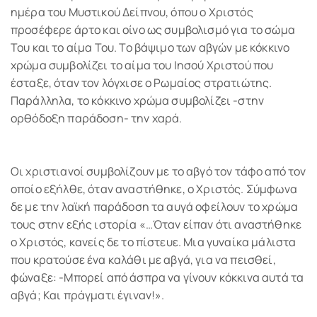
ημέρα του Μυστικού Δείπνου, όπου ο Χριστός
προσέφερε άρτο και οίνο ως συμβολισμό για το σώμα
Του και το αίμα Του. Το βάψιμο των αβγών με κόκκινο
χρώμα συμβολίζει το αίμα του Ιησού Χριστού που
έσταξε, όταν τον λόγχισε ο Ρωμαίος στρατιώτης.
Παράλληλα, το κόκκινο χρώμα συμβολίζει -στην
ορθόδοξη παράδοση- την χαρά.
Οι χριστιανοί συμβολίζουν με το αβγό τον τάφο από τον
οποίο εξήλθε, όταν αναστήθηκε, ο Χριστός. Σύμφωνα
δε με την λαϊκή παράδοση τα αυγά οφείλουν το χρώμα
τους στην εξής ιστορία «…Όταν είπαν ότι αναστήθηκε
ο Χριστός, κανείς δε το πίστευε. Μια γυναίκα μάλιστα
που κρατούσε ένα καλάθι με αβγά, για να πεισθεί,
φώναξε: -Μπορεί από άσπρα να γίνουν κόκκινα αυτά τα
αβγά; Και πράγματι έγιναν!».