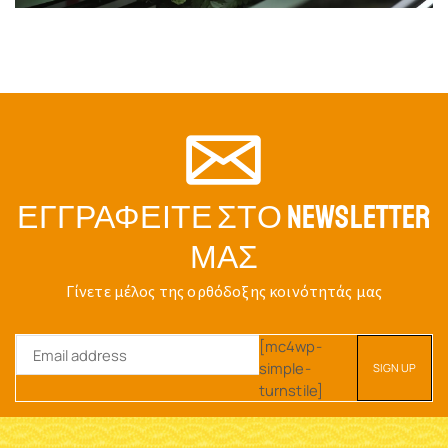
ΕΓΓΡΑΦΕΊΤΕ ΣΤΟ NEWSLETTER
ΜΑΣ
Γίνετε μέλος της ορθόδοξης κοινότητάς μας
[mc4wp-
simple-
turnstile]