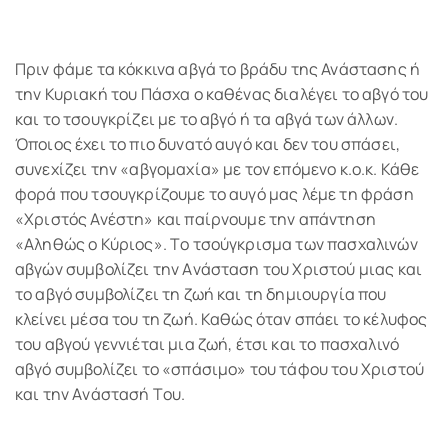
Πριν φάμε τα κόκκινα αβγά το βράδυ της Ανάστασης ή
την Κυριακή του Πάσχα ο καθένας διαλέγει το αβγό του
και το τσουγκρίζει με το αβγό ή τα αβγά των άλλων.
Όποιος έχει το πιο δυνατό αυγό και δεν του σπάσει,
συνεχίζει την «αβγομαχία» με τον επόμενο κ.ο.κ. Κάθε
φορά που τσουγκρίζουμε το αυγό μας λέμε τη φράση
«Χριστός Ανέστη» και παίρνουμε την απάντηση
«Αληθώς ο Κύριος». Tο τσούγκρισμα των πασχαλινών
αβγών συμβολίζει την Aνάσταση του Xριστού μιας και
το αβγό συμβολίζει τη ζωή και τη δημιουργία που
κλείνει μέσα του τη ζωή. Καθώς όταν σπάει το κέλυφος
του αβγού γεννιέται μια ζωή, έτσι και το πασχαλινό
αβγό συμβολίζει το «σπάσιμο» του τάφου του Xριστού
και την Aνάστασή Tου.