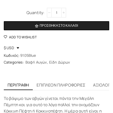
Alternative:
ΠΡΟΣΘΉΚΗ ΣΤΟ ΚΑΛΆΘΙ
ADD TO WISHLIST
$ USD
Κωδικός:
9105Blue
Categories:
Βαφή Αυγών
,
Είδη Δώρων
ΠΕΡΙΓΡΑΦΉ
ΕΠΙΠΛΈΟΝ ΠΛΗΡΟΦΟΡΊΕΣ
ΑΞΙΟΛΟΓΉΣ
Το βάψιμο των αβγών γίνεται πάντα την Μεγάλη
Πέμπτη και για αυτό το λόγο πολλοί την ονομάζουν
Κόκκινη Πέφτη ή Κοκκινοπέφτη. Η μέρα αυτή είναι η