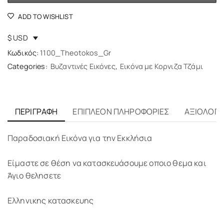
ADD TO WISHLIST
$ USD
Κωδικός:
1100_Theotokos_Gr
Categories:
Βυζαντινές Εικόνες
,
Εικόνα με Κορνιζα Τζάμι
ΠΕΡΙΓΡΑΦΉ
ΕΠΙΠΛΈΟΝ ΠΛΗΡΟΦΟΡΊΕΣ
ΑΞΙΟΛΟΓΉΣ
Παραδοσιακή Εικόνα για την Εκκλήσια
Είμαστε σε θέση να κατασκευάσουμε οποιο θεμα και
Άγιο θελησετε
Ελληνικης κατασκευης