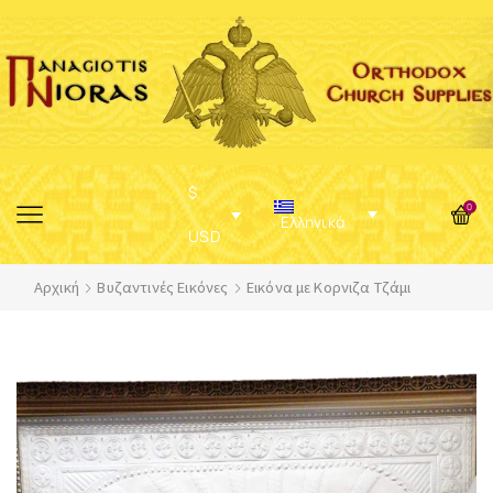
$
0
Ελληνικά
USD
Αρχική
Βυζαντινές Εικόνες
Εικόνα με Κορνιζα Τζάμι