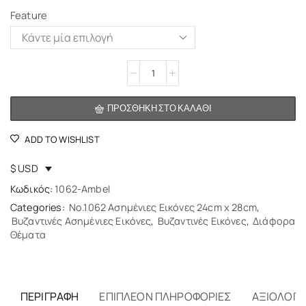
Feature
Alternative:
ΠΡΟΣΘΉΚΗ ΣΤΟ ΚΑΛΆΘΙ
ADD TO WISHLIST
$ USD
Κωδικός:
1062-Ambel
Categories:
No.1062 Ασημένιες Εικόνες 24cm x 28cm
,
Βυζαντινές Ασημένιες Εικόνες
,
Βυζαντινές Εικόνες
,
Διάφορα
Θέματα
ΠΕΡΙΓΡΑΦΉ
ΕΠΙΠΛΈΟΝ ΠΛΗΡΟΦΟΡΊΕΣ
ΑΞΙΟΛΟΓΉΣ