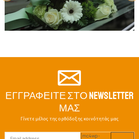
ΕΓΓΡΑΦΕΊΤΕ ΣΤΟ NEWSLETTER
ΜΑΣ
Γίνετε μέλος της ορθόδοξης κοινότητάς μας
[mc4wp-