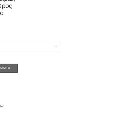
Όρος
να
ΑΛΆΘΙ
νες