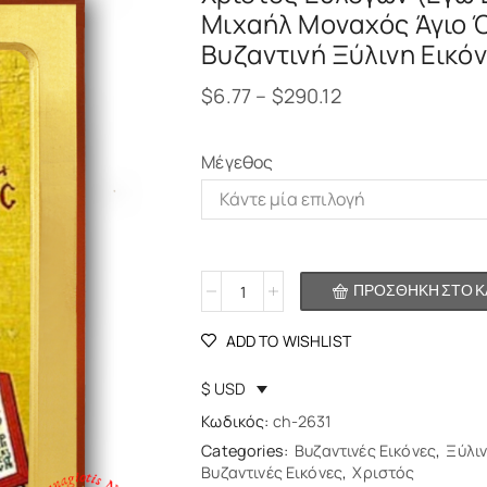
Μιχαήλ Μοναχός Άγιο 
Βυζαντινή Ξύλινη Εικό
$
6.77
–
$
290.12
Μέγεθος
Alternative:
ΠΡΟΣΘΉΚΗ ΣΤΟ Κ
ADD TO WISHLIST
$ USD
Κωδικός:
ch-2631
Categories:
Βυζαντινές Εικόνες
,
Ξύλι
Βυζαντινές Εικόνες
,
Χριστός