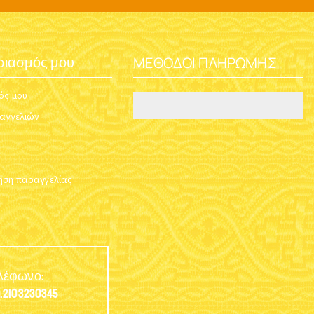
ΜΈΘΟΔΟΙ ΠΛΗΡΩΜΉΣ
ριασμός μου
ός μου
ραγγελιών
ση παραγγελίας
λέφωνο:
.2103230345