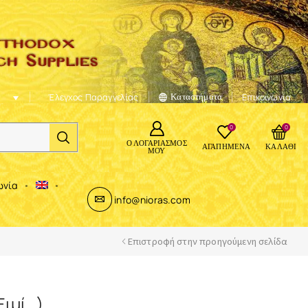
Έλεγχος Παραγγελίας
Καταστήματα
Επικοινωνία
0
0
Ο ΛΟΓΑΡΙΑΣΜΌΣ
ΑΓΑΠΗΜΈΝΑ
ΚΑΛΆΘΙ
ΜΟΥ
ωνία
info@nioras.com
Επιστροφή στην προηγούμενη σελίδα
Ειμί…)