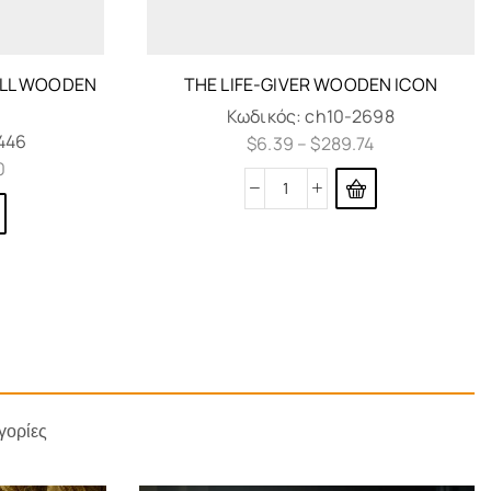
ELL WOODEN
THE LIFE-GIVER WOODEN ICON
Κωδικός:
ch10-2698
446
$
6.39
–
$
289.74
0
γορίες