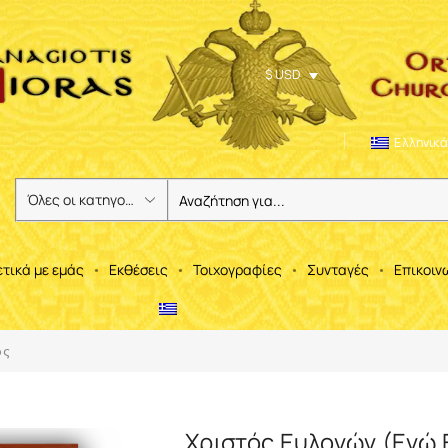
$ USD
Ελληνικά
ετικά με εμάς
Εκθέσεις
Τοιχογραφίες
Συνταγές
Επικοιν
ός
Χριστός Ευλογών (Εγώ 