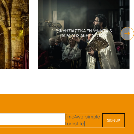
ΕΚΚΛΗΣΙΑΣΤΙΚΆ ΕΝΔΎΜΑΤΑ &
ΔΗ
ΠΑΡΑΔΟΣΙΑΚΈΣ ΣΤΟΛΈΣ
[mc4wp-simple-
turnstile]