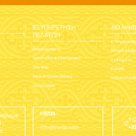
ΕΞΥΠΗΡΈΤΗΣΗ
Ο λογα
ΠΕΛΑΤΏΝ
Ο λογαριασμ
Επικοινωνήστε
Ιστορικό πα
Αποστολές & Επιστροφές
Αγαπημένα
Site Map
Καλάθι
Όροι & Προϋποθέσεις
Παρακολούθη
Συνεργασία
EMAIL:
υπόλεως
Τη
 -
info@nioras.com
+30
α