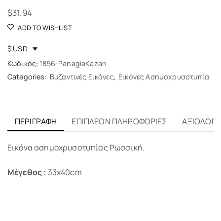
$
31.94
ADD TO WISHLIST
$ USD
Κωδικός:
1856-PanagiaKazan
Categories:
Βυζαντινές Εικόνες
,
Εικόνες Ασημοχρυσοτυπία
ΠΕΡΙΓΡΑΦΉ
ΕΠΙΠΛΈΟΝ ΠΛΗΡΟΦΟΡΊΕΣ
ΑΞΙΟΛΟΓΉΣ
Εικόνα ασημοχρυσοτυπίας Ρωσσική.
Μέγεθος :
33x40cm