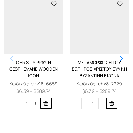
CHRIST’S PRAY IN
ΜΕΤΑΜΌΡΦΩΣΗ ΤΟΥ
GESTHEMANE WOODEN
ΣΩΤΉΡΟΣ ΧΡΙΣΤΟΎ ΞΎΛΙΝΗ
ICON
ΒΥΖΑΝΤΙΝΉ ΕΙΚΌΝΑ
Κωδικός:
chv16-6659
Κωδικός:
chv8-2229
$
6.39
–
$
289.74
$
6.39
–
$
289.74