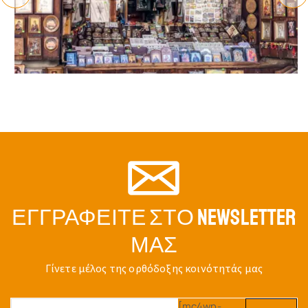
ΕΓΓΡΑΦΕΊΤΕ ΣΤΟ NEWSLETTER
ΜΑΣ
Γίνετε μέλος της ορθόδοξης κοινότητάς μας
[mc4wp-