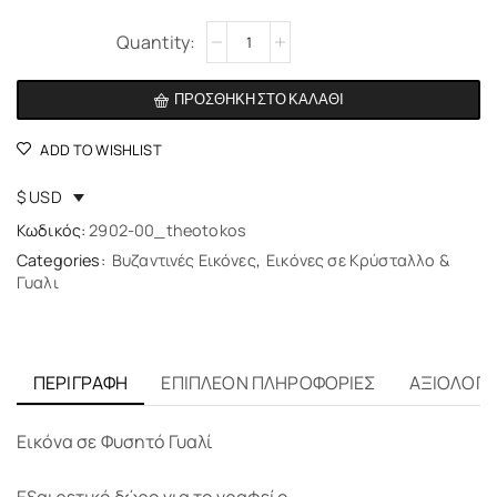
Alternative:
ΠΡΟΣΘΉΚΗ ΣΤΟ ΚΑΛΆΘΙ
ADD TO WISHLIST
$ USD
Κωδικός:
2902-00_theotokos
Categories:
Βυζαντινές Εικόνες
,
Εικόνες σε Κρύσταλλο &
Γυαλι
ΠΕΡΙΓΡΑΦΉ
ΕΠΙΠΛΈΟΝ ΠΛΗΡΟΦΟΡΊΕΣ
ΑΞΙΟΛΟΓΉΣ
Εικόνα σε Φυσητό Γυαλί
Εξαιρετικό δώρο για το γραφείο.