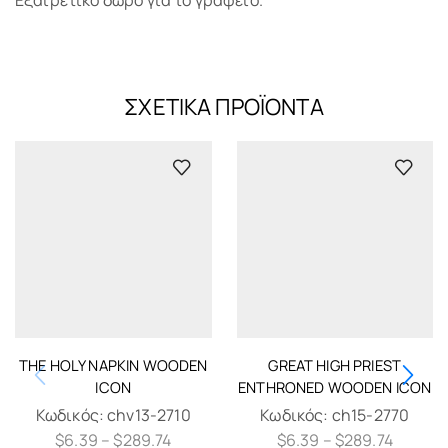
ΣΧΕΤΙΚΆ ΠΡΟΪΌΝΤΑ
THE HOLY NAPKIN WOODEN
GREAT HIGH PRIEST
ICON
ENTHRONED WOODEN ICON
Κωδικός:
chv13-2710
Κωδικός:
ch15-2770
$
6.39
–
$
289.74
$
6.39
–
$
289.74