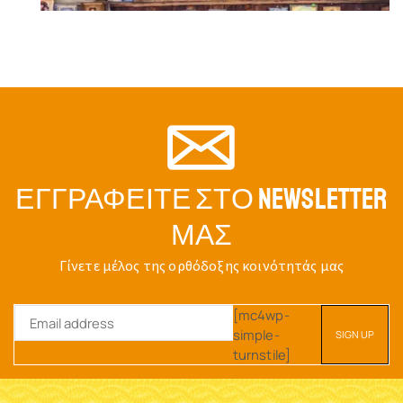
ΕΓΓΡΑΦΕΊΤΕ ΣΤΟ NEWSLETTER
ΜΑΣ
Γίνετε μέλος της ορθόδοξης κοινότητάς μας
[mc4wp-
simple-
turnstile]