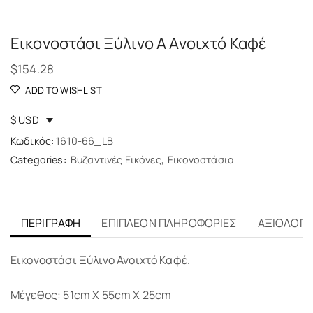
Εικονοστάσι Ξύλινο Α Ανοιχτό Καφέ
$
154.28
ADD TO WISHLIST
$ USD
Κωδικός:
1610-66_LB
Categories:
Βυζαντινές Εικόνες
,
Εικονοστάσια
ΠΕΡΙΓΡΑΦΉ
ΕΠΙΠΛΈΟΝ ΠΛΗΡΟΦΟΡΊΕΣ
ΑΞΙΟΛΟΓΉΣ
Εικονοστάσι Ξύλινο Ανοιχτό Καφέ.
Μέγεθος: 51cm X 55cm X 25cm