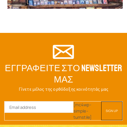
ΕΓΓΡΑΦΕΊΤΕ ΣΤΟ NEWSLETTER
ΜΑΣ
Γίνετε μέλος της ορθόδοξης κοινότητάς μας
[mc4wp-
simple-
turnstile]