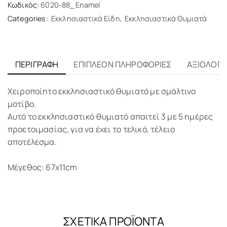
Κωδικός:
6020-88_Enamel
Categories:
Εκκλησιαστικά Είδη
,
Εκκλησιαστικά Θυμιατά
ΠΕΡΙΓΡΑΦΉ
ΕΠΙΠΛΈΟΝ ΠΛΗΡΟΦΟΡΊΕΣ
ΑΞΙΟΛΟΓΉΣ
Χειροποίητο εκκλησιαστικό θυμιατό με σμάλτινο
μοτίβο.
Αυτό το εκκλησιαστικό θυμιατό απαιτεί 3 με 5 ημέρες
προετοιμασίας, για να έχει το τελικό, τέλειο
αποτέλεσμα.
Μέγεθος: 67x11cm
ΣΧΕΤΙΚΆ ΠΡΟΪΌΝΤΑ