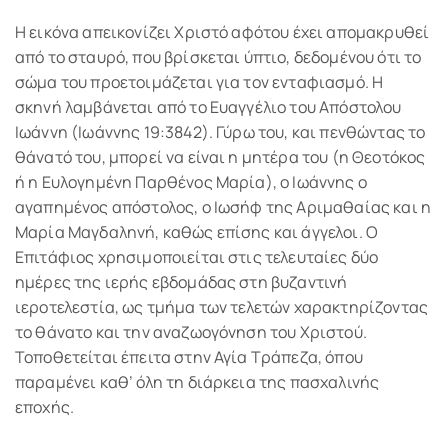
Η εικόνα απεικονίζει Χριστό αφότου έχει απομακρυθεί
από το σταυρό, που βρίσκεται ύπτιο, δεδομένου ότι το
σώμα του προετοιμάζεται για τον ενταφιασμό. Η
σκηνή λαμβάνεται από το Ευαγγέλιο του Απόστολου
Ιωάννη (Ιωάννης 19:3842). Γύρω του, και πενθώντας το
θάνατό του, μπορεί να είναι η μητέρα του (η Θεοτόκος
ή η Ευλογημένη Παρθένος Μαρία), ο Ιωάννης ο
αγαπημένος απόστολος, ο Ιωσήφ της Αριμαθαίας και η
Μαρία Μαγδαληνή, καθώς επίσης και άγγελοι. Ο
Επιτάφιος χρησιμοποιείται στις τελευταίες δύο
ημέρες της ιερής εβδομάδας στη βυζαντινή
ιεροτελεστία, ως τμήμα των τελετών χαρακτηρίζοντας
το θάνατο και την αναζωογόνηση του Χριστού.
Τοποθετείται έπειτα στην Αγία Τράπεζα, όπου
παραμένει καθ’ όλη τη διάρκεια της πασχαλινής
εποχής.