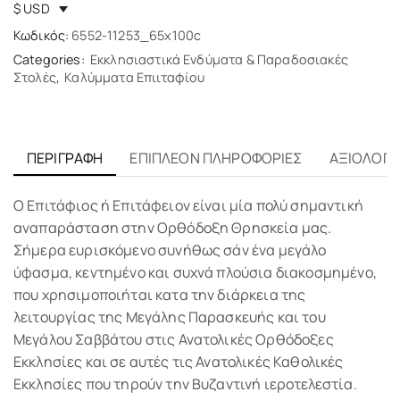
$ USD
Κωδικός:
6552-11253_65x100c
Categories:
Εκκλησιαστικά Ενδύματα & Παραδοσιακές
Στολές
,
Καλύμματα Επιιταφίου
ΠΕΡΙΓΡΑΦΉ
ΕΠΙΠΛΈΟΝ ΠΛΗΡΟΦΟΡΊΕΣ
ΑΞΙΟΛΟΓΉΣ
Ο Επιτάφιος ή Επιτάφειον είναι μία πολύ σημαντική
αναπαράσταση στην Ορθόδοξη Θρησκεία μας.
Σήμερα ευρισκόμενο συνήθως σάν ένα μεγάλο
ύφασμα, κεντημένο και συχνά πλούσια διακοσμημένο,
που χρησιμοποιήται κατα την διάρκεια της
λειτουργίας της Μεγάλης Παρασκευής και του
Μεγάλου Σαββάτου στις Ανατολικές Ορθόδοξες
Εκκλησίες και σε αυτές τις Ανατολικές Καθολικές
Εκκλησίες που τηρούν την Βυζαντινή ιεροτελεστία.