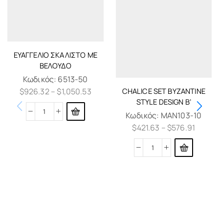
ΕΥΑΓΓΈΛΙΟ ΣΚΑΛΙΣΤΌ ΜΕ
ΒΕΛΟΎΔΟ
Κωδικός:
6513-50
CHALICE SET BYZANTINE
$
926.32
–
$
1,050.53
STYLE DESIGN B’
Κωδικός:
MAN103-10
$
421.63
–
$
576.91