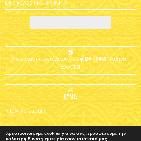
ΜΈΘΟΔΟΙ ΠΛΗΡΩΜΉΣ
Κωνσταντινουπόλεως Λεωφ.124 - 10453 - Αθήνα -
Ελλάδα
EMAIL:
info@nioras.com
Χρησιμοποιούμε cookies για να σας προσφέρουμε την
καλύτερη δυνατή εμπειρία στον ιστότοπό μας.