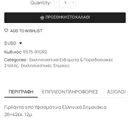
Alternative:
ΠΡΟΣΘΉΚΗ ΣΤΟ ΚΑΛΆΘΙ
ADD TO WISHLIST
$ USD
Κωδικός:
6575-91GR2
Categories:
Εκκλησιαστικά Ενδύματα & Παραδοσιακές
Στολές
,
Εκκλησιαστικές Σημαίες
ΠΕΡΙΓΡΑΦΉ
ΕΠΙΠΛΈΟΝ ΠΛΗΡΟΦΟΡΊΕΣ
ΑΞΙΟΛΟΓΉΣ
Γιρλάντα από Υφασμάτινα Ελληνικά Σημαιάκια
26×42εκ. 12μ.