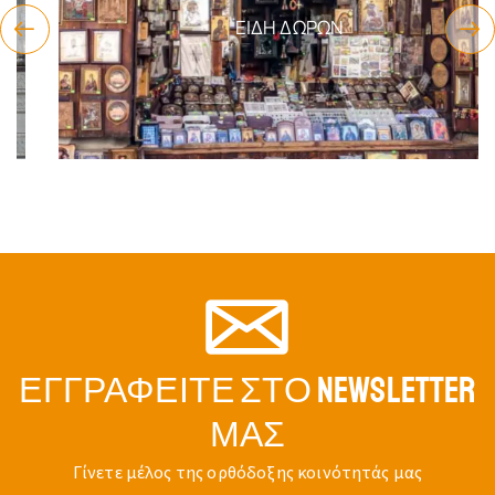
ΕΊΔΗ ΔΏΡΩΝ
ΕΓΓΡΑΦΕΊΤΕ ΣΤΟ NEWSLETTER
ΜΑΣ
Γίνετε μέλος της ορθόδοξης κοινότητάς μας