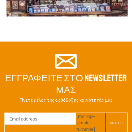
ΕΓΓΡΑΦΕΊΤΕ ΣΤΟ NEWSLETTER
ΜΑΣ
Γίνετε μέλος της ορθόδοξης κοινότητάς μας
[mc4wp-
simple-
turnstile]