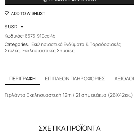
ADD TO WISHLIST
$ USD
Κωδικός:
6575-91Eccl4b
Categories:
Εκκλησιαστικά Ενδύματα & Παραδοσιακές
Στολές
,
Εκκλησιαστικές Σημαίες
ΠΕΡΙΓΡΑΦΉ
ΕΠΙΠΛΈΟΝ ΠΛΗΡΟΦΟΡΊΕΣ
ΑΞΙΟΛΟΓΉΣ
Γιρλάντα Εκκλησιαστική 12m / 21 σημαιάκια (26Χ42εκ.)
ΣΧΕΤΙΚΆ ΠΡΟΪΌΝΤΑ