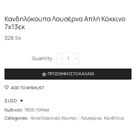
Κανδηλόκουπα Λουσέρνα Aπλή Κόκκινο
7χ13εκ
$
28.54
Alternative:
ΠΡΟΣΘΉΚΗ ΣΤΟ ΚΑΛΆΘΙ
ADD TO WISHLIST
$ USD
Κωδικός:
7805-10Red
Categories:
Ανταλλακτικές Κουπες - Λουσερνα
,
Κανδήλια