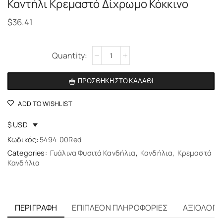
Καντήλι Κρεμαστό Δίχρωμο Κόκκινο
$
36.41
Alternative:
ΠΡΟΣΘΉΚΗ ΣΤΟ ΚΑΛΆΘΙ
ADD TO WISHLIST
$ USD
Κωδικός:
5494-00Red
Categories:
Γυάλινα Φυσιτά Κανδήλια
,
Κανδήλια
,
Κρεμαστά
Κανδήλια
ΠΕΡΙΓΡΑΦΉ
ΕΠΙΠΛΈΟΝ ΠΛΗΡΟΦΟΡΊΕΣ
ΑΞΙΟΛΟΓΉΣ