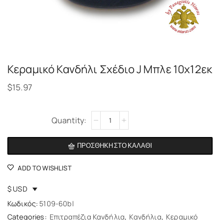
Kεραμικό Κανδήλι Σχέδιο J Μπλε 10χ12εκ
$
15.97
Alternative:
ΠΡΟΣΘΉΚΗ ΣΤΟ ΚΑΛΆΘΙ
ADD TO WISHLIST
$ USD
Κωδικός:
5109-60bl
Categories:
Επιτραπέζια Κανδήλια
,
Κανδήλια
,
Κεραμικό