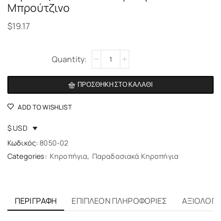
Μπρούτζινο
$
19.17
Alternative:
ΠΡΟΣΘΉΚΗ ΣΤΟ ΚΑΛΆΘΙ
ADD TO WISHLIST
$ USD
Κωδικός:
8050-02
Categories:
Κηροπήγια
,
Παραδοσιακά Κηροπήγια
ΠΕΡΙΓΡΑΦΉ
ΕΠΙΠΛΈΟΝ ΠΛΗΡΟΦΟΡΊΕΣ
ΑΞΙΟΛΟΓΉΣ