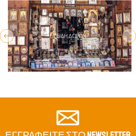
ΕΊΔΗ ΔΏΡΩΝ
ΕΓΓΡΑΦΕΊΤΕ ΣΤΟ NEWSLETTER