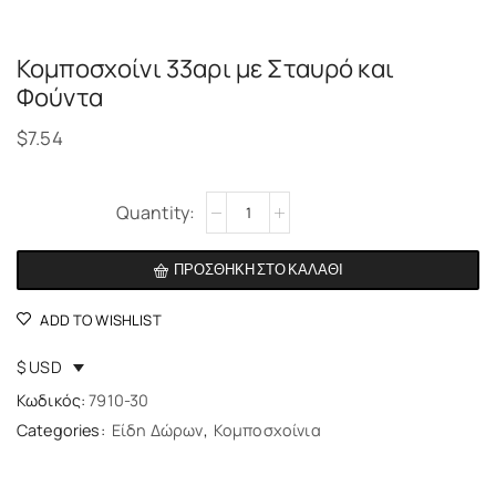
Κομποσχοίνι 33αρι με Σταυρό και
Φούντα
$
7.54
Alternative:
ΠΡΟΣΘΉΚΗ ΣΤΟ ΚΑΛΆΘΙ
ADD TO WISHLIST
$ USD
Κωδικός:
7910-30
Categories:
Είδη Δώρων
,
Κομποσχοίνια