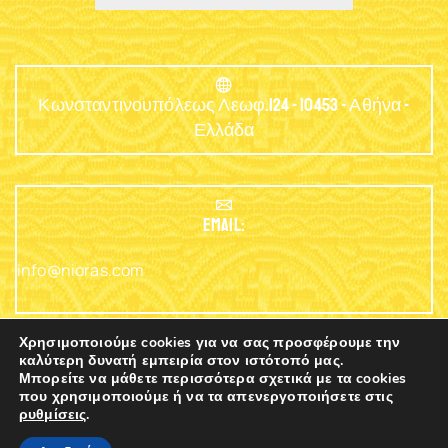
Κωνσταντινουπόλεως Λεωφ.124 - 10453 - Αθήνα -
Ελλάδα
EMAIL:
info@nioras.com
Χρησιμοποιούμε cookies για να σας προσφέρουμε την
καλύτερη δυνατή εμπειρία στον ιστότοπό μας.
Μπορείτε να μάθετε περισσότερα σχετικά με τα cookies
Τηλέφωνο: +30.2103230345
που χρησιμοποιούμε ή να τα απενεργοποιήσετε στις
ρυθμίσεις
.
0
Copyright © 2003 - 2025 Nioras.com - Powered
Nicolas