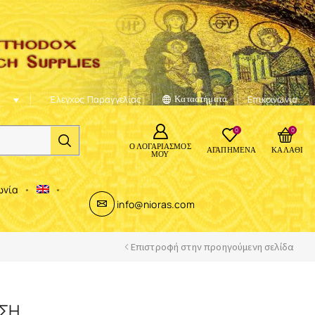
Έλεγχος Παραγγελίας
Καταστήματα
Επικοινωνία
0
0
Ο ΛΟΓΑΡΙΑΣΜΌΣ
ΑΓΑΠΗΜΈΝΑ
ΚΑΛΆΘΙ
ΜΟΥ
ωνία
info@nioras.com
Επιστροφή στην προηγούμενη σελίδα
ΑΣΗ