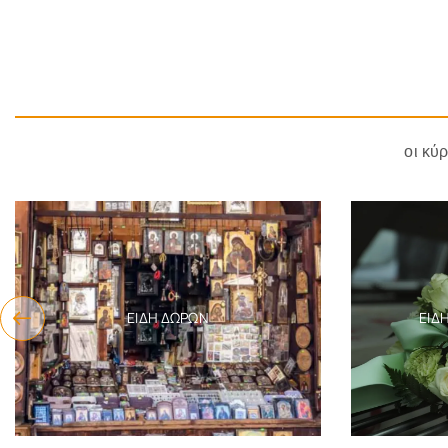
οι κύ
ΕΊΔΗ ΔΏΡΩΝ
ΕΊΔ