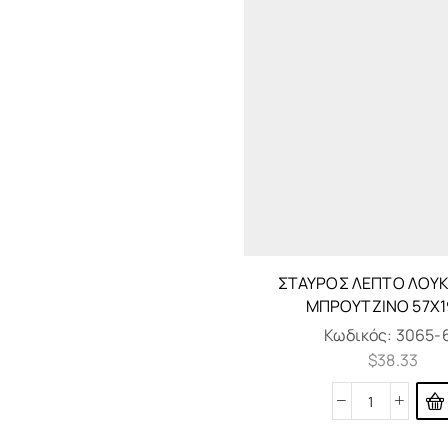
ΣΤΑΥΡΌΣ ΛΕΠΤΌ ΛΟΎΚ
ΜΠΡΟΎΤΖΙΝΟ 57X
Κωδικός:
3065-
$
38.33