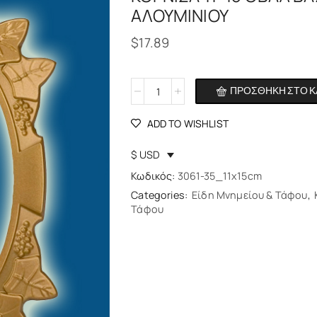
ΑΛΟΥΜΙΝΙΟΥ
$
17.89
ΠΡΟΣΘΉΚΗ ΣΤΟ Κ
Alternative:
ADD TO WISHLIST
$ USD
Κωδικός:
3061-35_11x15cm
Categories:
Είδη Μνημείου & Τάφου
,
Τάφου