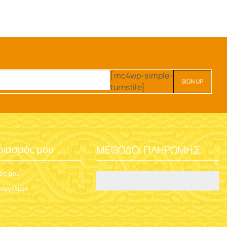
[mc4wp-simple-
turnstile]
ΜΈΘΟΔΟΙ ΠΛΗΡΩΜΉΣ
ριασμός μου
ός μου
ραγγελιών