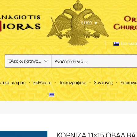
$ USD
Ελληνικά
ετικά με εμάς
Εκθέσεις
Τοιχογραφίες
Συνταγές
Επικοιν
ΚΟΡΝΙΖΑ 11×15 ΟΒΑΛ Β