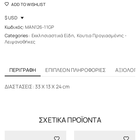
ADD TO WISHLIST
$ USD
Κωδικός:
MAN126-11GP
Categories:
Εκκλησιαστικά Είδη
,
Κουτια Προγιασμένης -
Λειψανοθήκες
ΠΕΡΙΓΡΑΦΉ
ΕΠΙΠΛΈΟΝ ΠΛΗΡΟΦΟΡΊΕΣ
ΑΞΙΟΛΟΓΉΣ
ΔΙΑΣΤΑΣΕΙΣ: 33 X 13 Χ 24 cm
ΣΧΕΤΙΚΆ ΠΡΟΪΌΝΤΑ