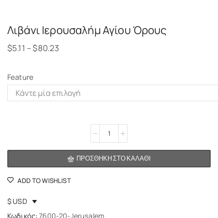
Λιβάνι Ιερουσαλήμ Αγίου Όρους
$
5.11
–
$
80.23
Feature
Alternative:
ΠΡΟΣΘΉΚΗ ΣΤΟ ΚΑΛΆΘΙ
ADD TO WISHLIST
$ USD
Κωδικός:
7600-20-Jerusalem