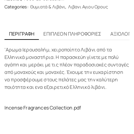
Categories:
Θυμιατά & Λιβάνι
,
Λιβανι Αγιου Ορους
ΠΕΡΙΓΡΑΦΉ
ΕΠΙΠΛΈΟΝ ΠΛΗΡΟΦΟΡΊΕΣ
ΑΞΙΟΛΟΓΉΣ
‘Αρωμα Ιερουσαλήμ, χειροποίητο Λιβάνι από τα
Ελληνικά μοναστήρια. Η παρασκεύη γίνετε με πολύ
αγάπη και μεράκι με τις πλέον παραδοσιακές συνταγές
από μοναχούς και μοναχές. Έχουμε την ευχαρίστηση
να προσφέρουμε στους πελάτες μας την καλύτερη
ποιότητα και ενα εξαιρετικό Ελληνικό λιβάνι.
Incense Fragrances Collection.pdf