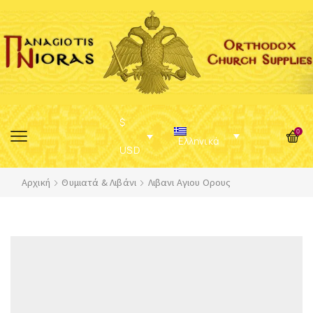
$
0
Ελληνικά
USD
Αρχική
Θυμιατά & Λιβάνι
Λιβανι Αγιου Ορους