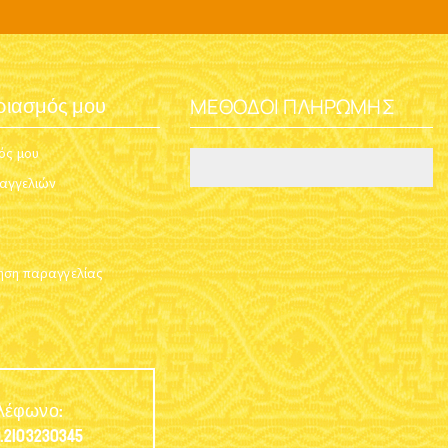
ΜΈΘΟΔΟΙ ΠΛΗΡΩΜΉΣ
ριασμός μου
ός μου
ραγγελιών
ση παραγγελίας
λέφωνο:
.2103230345