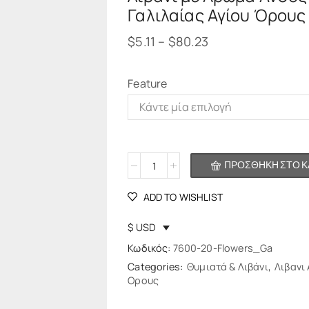
Γαλιλαίας Αγίου Όρους
$
5.11
–
$
80.23
Feature
Alternative:
ΠΡΟΣΘΉΚΗ ΣΤΟ Κ
ADD TO WISHLIST
$ USD
Κωδικός:
7600-20-Flowers_Ga
Categories:
Θυμιατά & Λιβάνι
,
Λιβανι 
Ορους