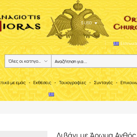
$ USD
Ελληνικά
ετικά με εμάς
Εκθέσεις
Τοιχογραφίες
Συνταγές
Επικοιν
Λιβάνι με Άρωμα Ανθός