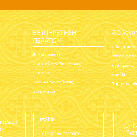
ΕΞΥΠΗΡΈΤΗΣΗ
Ο λογα
ΠΕΛΑΤΏΝ
Ο λογαριασμ
Επικοινωνήστε
Ιστορικό πα
Αποστολές & Επιστροφές
Αγαπημένα
Site Map
Καλάθι
Όροι & Προϋποθέσεις
Παρακολούθη
Συνεργασία
EMAIL:
υπόλεως
Τη
 -
info@nioras.com
+30