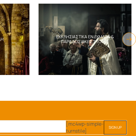
ΕΚΚΛΗΣΙΑΣΤΙΚΆ ΕΝΔΎΜΑΤΑ &
ΔΗ
ΠΑΡΑΔΟΣΙΑΚΈΣ ΣΤΟΛΈΣ
[mc4wp-simple-
turnstile]