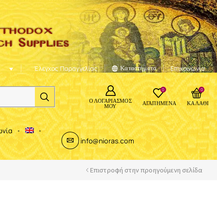
Έλεγχος Παραγγελίας
Καταστήματα
Επικοινωνία
0
0
Ο ΛΟΓΑΡΙΑΣΜΌΣ
ΑΓΑΠΗΜΈΝΑ
ΚΑΛΆΘΙ
ΜΟΥ
ωνία
info@nioras.com
Επιστροφή στην προηγούμενη σελίδα