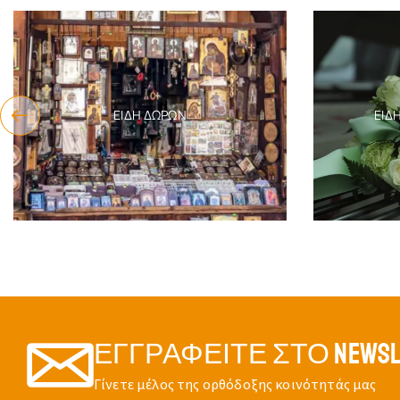
ΕΊΔΗ ΔΏΡΩΝ
ΕΊΔ
ΕΓΓΡΑΦΕΊΤΕ ΣΤΟ NEWSL
Γίνετε μέλος της ορθόδοξης κοινότητάς μας