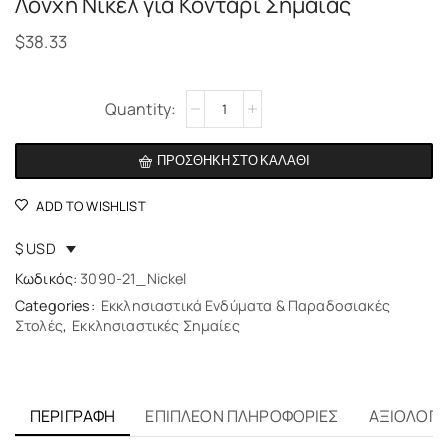
Λόνχη Νίκελ για Κοντάρι Σημαίας
$
38.33
Alternative:
ΠΡΟΣΘΉΚΗ ΣΤΟ ΚΑΛΆΘΙ
ADD TO WISHLIST
$ USD
Κωδικός:
3090-21_Nickel
Categories:
Εκκλησιαστικά Ενδύματα & Παραδοσιακές
Στολές
,
Εκκλησιαστικές Σημαίες
ΠΕΡΙΓΡΑΦΉ
ΕΠΙΠΛΈΟΝ ΠΛΗΡΟΦΟΡΊΕΣ
ΑΞΙΟΛΟΓΉΣ