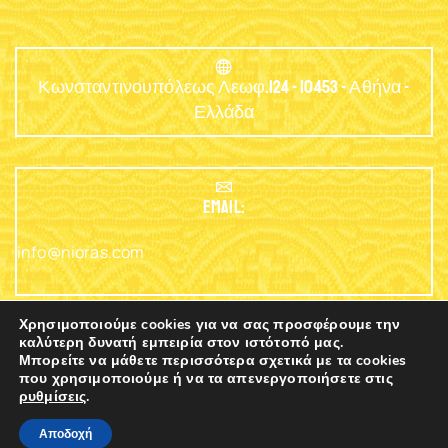
Κωνσταντινουπόλεως Λεωφ.124 - 10453 - Αθήνα -
Ελλάδα
EMAIL:
info@nioras.com
Χρησιμοποιούμε cookies για να σας προσφέρουμε την
καλύτερη δυνατή εμπειρία στον ιστότοπό μας.
Μπορείτε να μάθετε περισσότερα σχετικά με τα cookies
Τηλέφωνο: +30.2103230345
που χρησιμοποιούμε ή να τα απενεργοποιήσετε στις
ρυθμίσεις
.
0
Copyright © 2003 - 2025 Nioras.com - Powered
Nicolas
Αποδοχή
By
Lagios
Αρχική
Shop
Καλάθι
Contacts
More