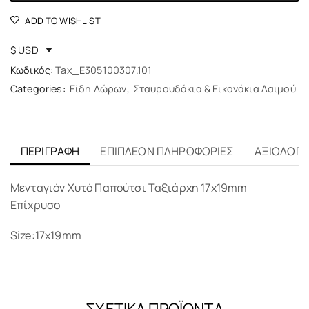
ADD TO WISHLIST
$ USD
Κωδικός:
Tax_E305100307.101
Categories:
Είδη Δώρων
,
Σταυρουδάκια & Εικονάκια Λαιμού
ΠΕΡΙΓΡΑΦΉ
ΕΠΙΠΛΈΟΝ ΠΛΗΡΟΦΟΡΊΕΣ
ΑΞΙΟΛΟΓΉΣ
Μενταγιόν Χυτό Παπούτσι Ταξιάρχη 17x19mm
Επίχρυσο
Size:17x19mm
ΣΧΕΤΙΚΆ ΠΡΟΪΌΝΤΑ