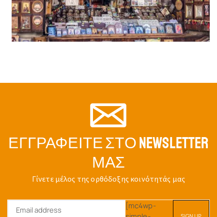
ΕΓΓΡΑΦΕΊΤΕ ΣΤΟ NEWSLETTER
ΜΑΣ
Γίνετε μέλος της ορθόδοξης κοινότητάς μας
[mc4wp-
simple-