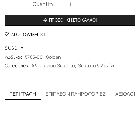
Alternative:
ΠΡΟΣΘΉΚΗ ΣΤΟ ΚΑΛΆΘΙ
ADD TO WISHLIST
$ USD
Κωδικός:
5785-00_Golden
Categories:
Αλουμινιου Θυμιατά
,
Θυμιατά & Λιβάνι
ΠΕΡΙΓΡΑΦΉ
ΕΠΙΠΛΈΟΝ ΠΛΗΡΟΦΟΡΊΕΣ
ΑΞΙΟΛΟΓΉΣ