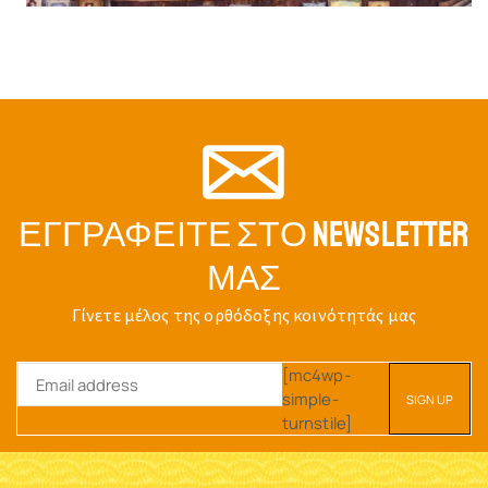
ΕΓΓΡΑΦΕΊΤΕ ΣΤΟ NEWSLETTER
ΜΑΣ
Γίνετε μέλος της ορθόδοξης κοινότητάς μας
[mc4wp-
simple-
turnstile]