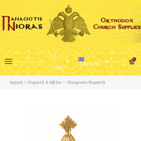
$
0
Ελληνικά
USD
Αρχική
Θυμιατά & Λιβάνι
Αλουμινιου Θυμιατά