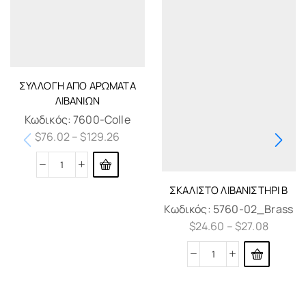
ΣΥΛΛΟΓΉ ΑΠΌ ΑΡΏΜΑΤΑ
ΛΙΒΑΝΙΏΝ
Κωδικός:
7600-Colle
$
76.02
–
$
129.26
ΣΚΑΛΙΣΤΌ ΛΙΒΑΝΙΣΤΉΡΙ Β
Κωδικός:
5760-02_Brass
$
24.60
–
$
27.08