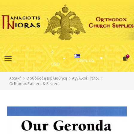
$
0
Ελληνικά
USD
Αρχική
Ορθόδοξη Βιβλιοθήκη
Αγγλικοί Τίτλοι
Orthodox Fathers & Sisters