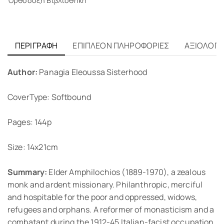
Ορθόδοξη Βιβλιοθήκη
ΠΕΡΙΓΡΑΦΉ
ΕΠΙΠΛΈΟΝ ΠΛΗΡΟΦΟΡΊΕΣ
ΑΞΙΟΛΟΓΉΣ
Author:
Panagia Eleoussa Sisterhood
CoverType: Softbound
Pages: 144p
Size: 14x21cm
Summary:
Elder Amphilochios (1889-1970), a zealous
monk and ardent missionary. Philanthropic, merciful
and hospitable for the poor and oppressed, widows,
refugees and orphans. A reformer of monasticism and a
combatant during the 1912-45 Italian-facist occupation