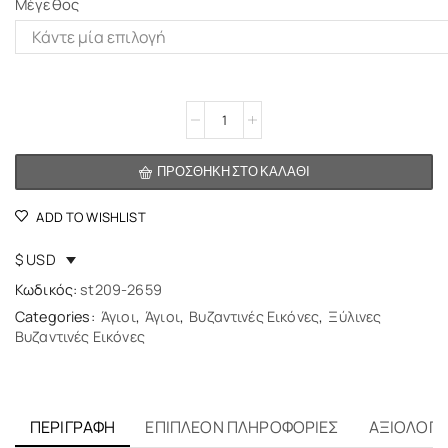
Μέγεθος
Alternative:
ΠΡΟΣΘΉΚΗ ΣΤΟ ΚΑΛΆΘΙ
ADD TO WISHLIST
$ USD
Κωδικός:
st209-2659
Categories:
Άγιοι
,
Άγιοι
,
Βυζαντινές Εικόνες
,
Ξύλινες
Βυζαντινές Εικόνες
ΠΕΡΙΓΡΑΦΉ
ΕΠΙΠΛΈΟΝ ΠΛΗΡΟΦΟΡΊΕΣ
ΑΞΙΟΛΟΓΉΣ