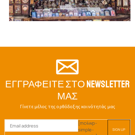
ΕΓΓΡΑΦΕΊΤΕ ΣΤΟ NEWSLETTER
ΜΑΣ
Γίνετε μέλος της ορθόδοξης κοινότητάς μας
[mc4wp-
simple-