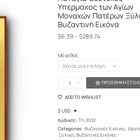
Υπερμαχος των Αγίων
Μοναχών Πατέρων Ξύλ
Βυζαντινή Εικόνα
$
6.39
–
$
289.74
Μέγεθος
Alternative:
ΠΡΟΣΘΉΚΗ ΣΤΟ Κ
ADD TO WISHLIST
$ USD
Κωδικός:
Th-3532
Categories:
Βυζαντινές Εικόνες
,
Θεοτ
Ξύλινες Βυζαντινές Εικόνες