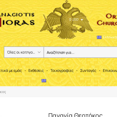
$ USD
Ελληνικά
ετικά με εμάς
Εκθέσεις
Τοιχογραφίες
Συνταγές
Επικοιν
κος
Παναγία Θεοτόκος