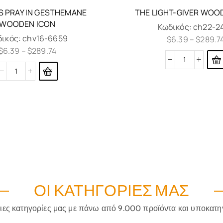
S PRAY IN GESTHEMANE
THE LIGHT-GIVER WOO
WOODEN ICON
Κωδικός:
ch22-2
δικός:
chv16-6659
$
6.39
–
$
289.7
$
6.39
–
$
289.74
ΟΙ ΚΑΤΗΓΟΡΊΕΣ ΜΑΣ
ριες κατηγορίες μας με πάνω από 9.000 προϊόντα και υποκατη