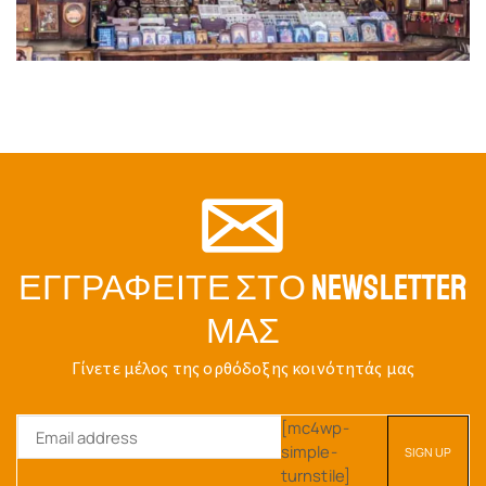
ΕΓΓΡΑΦΕΊΤΕ ΣΤΟ NEWSLETTER
ΜΑΣ
Γίνετε μέλος της ορθόδοξης κοινότητάς μας
[mc4wp-
simple-
turnstile]