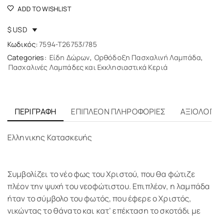
ADD TO WISHLIST
$ USD
Κωδικός:
7594-T26753/785
Categories:
Είδη Δώρων
,
Ορθόδοξη Πασχαλινή Λαμπάδα
,
Πασχαλινές Λαμπάδες και Εκκλησιαστικά Κεριά
ΠΕΡΙΓΡΑΦΉ
ΕΠΙΠΛΈΟΝ ΠΛΗΡΟΦΟΡΊΕΣ
ΑΞΙΟΛΟΓΉΣ
Ελληνικης Κατασκευής
Συμβολίζει το νέο φως του Χριστού, που θα φώτιζε
πλέον την ψυχή του νεοφώτιστου. Επιπλέον, η λαμπάδα
ήταν το σύμβολο του φωτός, που έφερε ο Χριστός,
νικώντας το θάνατο και κατ’ επέκταση το σκοτάδι με