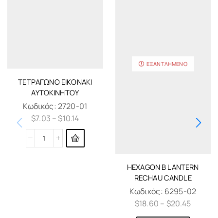
ΕΞΑΝΤΛΗΜΈΝΟ
ΤΕΤΡΆΓΩΝΟ ΕΙΚΟΝΆΚΙ
ΑΥΤΟΚΙΝΉΤΟΥ
Κωδικός:
2720-01
$
7.03
–
$
10.14
HEXAGON B LANTERN
RECHAU CANDLE
Κωδικός:
6295-02
$
18.60
–
$
20.45