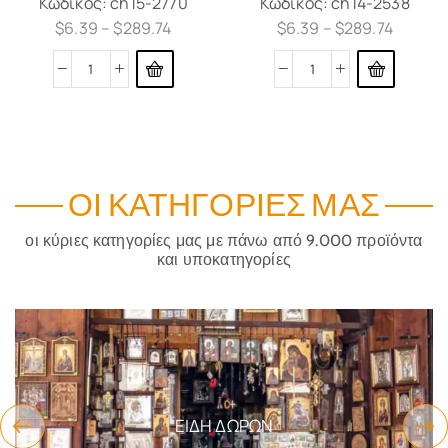
Κωδικός:
ch15-2770
Κωδικός:
ch14-2538
$
6.39
–
$
289.74
$
6.39
–
$
289.74
ΟΙ ΚΑΤΗΓΟΡΊΕΣ ΜΑΣ
οι κύριες κατηγορίες μας με πάνω από 9.000 προϊόντα
και υποκατηγορίες
ΕΊΔΗ ΔΏΡΩΝ