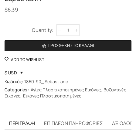
$
6.39
Alternative:
ΠΡΟΣΘΉΚΗ ΣΤΟ ΚΑΛΆΘΙ
ADD TO WISHLIST
$ USD
Κωδικός:
1850-90_Sebastiane
Categories:
Αγίες Πλαστικοποιημένες Εικόνες
,
Βυζαντινές
Εικόνες
,
Εικόνες Πλαστικοποιημένες
ΠΕΡΙΓΡΑΦΉ
ΕΠΙΠΛΈΟΝ ΠΛΗΡΟΦΟΡΊΕΣ
ΑΞΙΟΛΟΓΉΣ