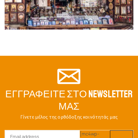
ΕΓΓΡΑΦΕΊΤΕ ΣΤΟ NEWSLETTER
ΜΑΣ
Γίνετε μέλος της ορθόδοξης κοινότητάς μας
[mc4wp-