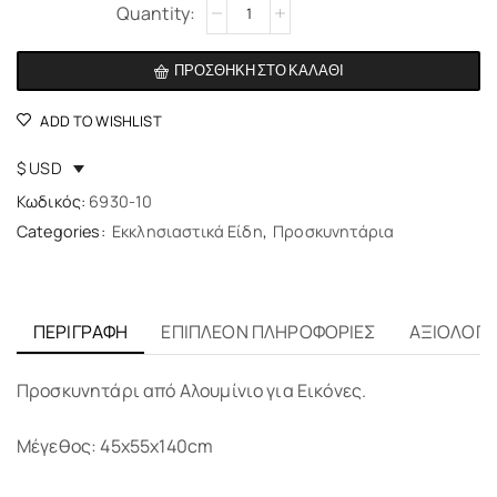
Alternative:
ΠΡΟΣΘΉΚΗ ΣΤΟ ΚΑΛΆΘΙ
ADD TO WISHLIST
$ USD
Κωδικός:
6930-10
Categories:
Εκκλησιαστικά Είδη
,
Προσκυνητάρια
ΠΕΡΙΓΡΑΦΉ
ΕΠΙΠΛΈΟΝ ΠΛΗΡΟΦΟΡΊΕΣ
ΑΞΙΟΛΟΓΉΣ
Προσκυνητάρι από Αλουμίνιο για Εικόνες.
Μέγεθος: 45x55x140cm