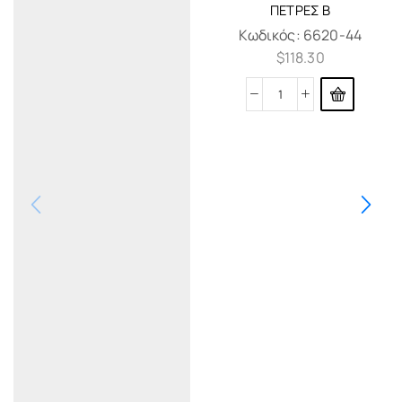
ΠΈΤΡΕΣ Β
Κωδικός:
6620-44
$
118.30