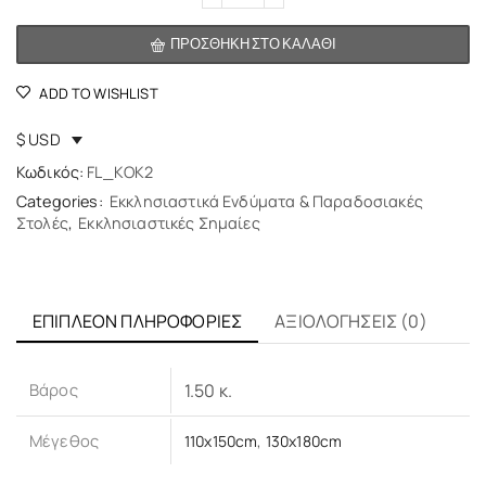
ΠΡΟΣΘΉΚΗ ΣΤΟ ΚΑΛΆΘΙ
ADD TO WISHLIST
$ USD
Κωδικός:
FL_KOK2
Categories:
Εκκλησιαστικά Ενδύματα & Παραδοσιακές
Στολές
,
Εκκλησιαστικές Σημαίες
ΕΠΙΠΛΈΟΝ ΠΛΗΡΟΦΟΡΊΕΣ
ΑΞΙΟΛΟΓΉΣΕΙΣ (0)
Βάρος
1.50 κ.
Μέγεθος
110x150cm
,
130x180cm